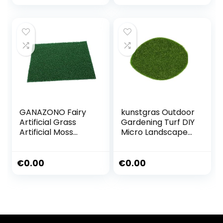
tuinbouw grasmat
decoratie
decoratie 100 x 40
49x70cm
cm
GANAZONO Fairy
kunstgras Outdoor
Artificial Grass
Gardening Turf DIY
Artificial Moss
Micro Landscape
Rocks For Home
Decoration Mini
Window Garden
Fairy Garden
Kantoor Patio
Home Floor
€
0.00
€
0.00
Groen Fake Grass
Decorcs Grass
For Small Animal
Mat Green
Artificial Lawn
(Kleur: B01-4pcs)
(B022pcs)