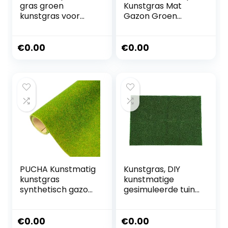
gras groen
Kunstgras Mat
kunstgras voor
Gazon Groen
tuinen en
Synthetisch Gazon
terrassen,
Tuin Ornament
kunstgras 30 mm
Indoor Outdoor
€
0.00
€
0.00
drainage,
Home Decoratie
kunstgras op
(15 x 15 cm)
wieltjes,
verschillende
maten (2 x 3 m)
PUCHA Kunstmatig
Kunstgras, DIY
kunstgras
kunstmatige
synthetisch gazon,
gesimuleerde tuin
decoratieve
gras gazon gras
kunstgras mat
miniatuur
weide miniatuur
landschap
€
0.00
€
0.00