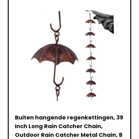
Hoed
Strand
Buiten hangende regenkettingen, 39
Bonsa
empot
Inch Long Rain Catcher Chain,
rech
Outdoor Rain Catcher Metal Chain, 8
met 