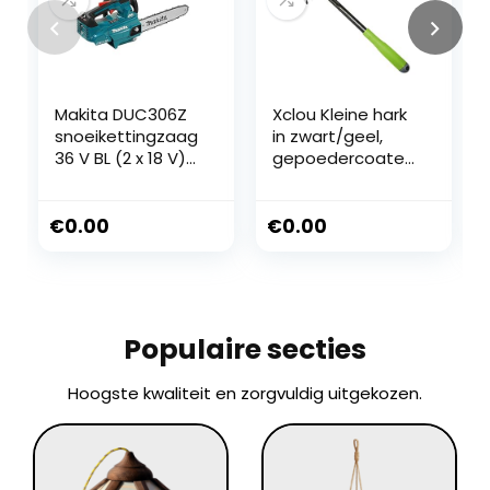
Makita DUC306Z
Xclou Kleine hark
snoeikettingzaag
in zwart/geel,
36 V BL (2 x 18 V)
gepoedercoate
Li-Ion 30 cm
hark met zilveren
(alleen machine)
hamerslag,
bloemenhark,
€
0.00
€
0.00
vormvaste
handgreep,
tuingereedschap
5 tanden,
bloemenhark,
Populaire secties
antraciet-grijs
Hoogste kwaliteit en zorgvuldig uitgekozen.