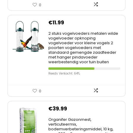
0
€
11.99
2 stuks vogelvoeders metalen wilde
vogelvoeder opknoping
vogelvoeder voor kleine vogels 2
poorten vogelvoeders met
standaard gemengde zaadfeeder
met hanger pindavoeder
weerbestendig voor tuin buiten
Reeds Verkocht: 64%
0
€
39.99
Organifer Gazonmest,
verticuteermix,
bodemverbeteringsmiddel, 10 kg,