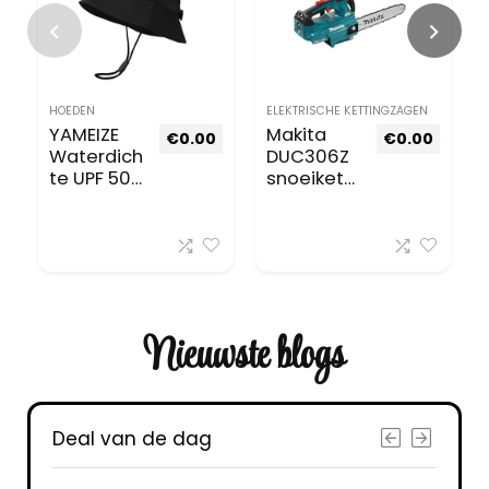
HOEDEN
ELEKTRISCHE KETTINGZAGEN
YAMEIZE
Makita
€
0.00
€
0.00
Waterdich
DUC306Z
te UPF 50+
snoeiketti
Bucket
ngzaag
Hat – met
36 V BL (2
koord
x 18 V) Li-
voor –
Ion 30 cm
Vrouwen
(alleen
Mannen
machine)
Zonnehoe
Nieuwste blogs
d
Verstelba
re Riem
Gesp
Deal van de dag
Verstelba
re Zomer
Wandelen