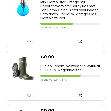
Mini Plant Mister Vintage Stijl
Decoratieve Water Spray Fles met
Top Pomp Kleine Gieter voor Indoor
Potplanten 1Pc Blauw, Vintage Glas
Plant Verstuiver
Reeds Verkocht: 54%
0
€
0.00
Dunlop uniseks-volwassene W486711
HOBBY KNIERegenlaarzen
Reeds Verkocht: 67%
0
€
0.00