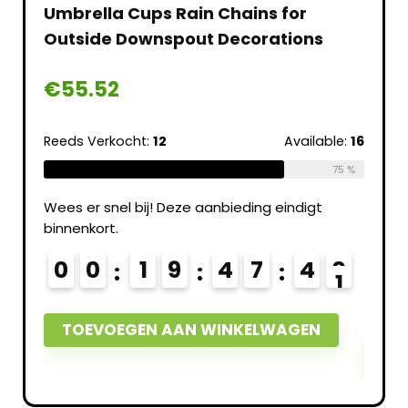
haal
Umbrella Cups Rain Chains for
bloe
Outside Downspout Decorations
potp
tuin,
€
55.52
€
0.
Reeds Verkocht:
12
Available:
16
able:
66
Reeds 
75 %
64 %
Wees er snel bij! Deze aanbieding eindigt
binnenkort.
t
Wees e
binnen
0
0
1
9
4
7
4
0
7
0
TOEVOEGEN AAN WINKELWAGEN
TO