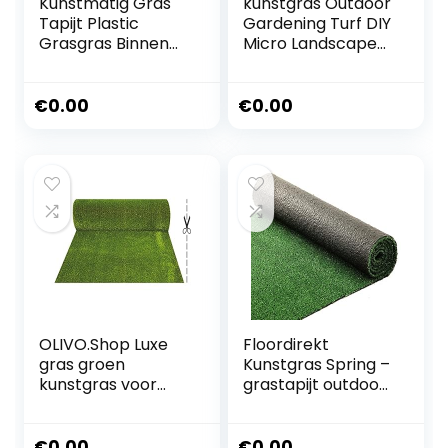
Kunstmatig Gras
kunstgras Outdoor
Tapijt Plastic
Gardening Turf DIY
Grasgras Binnen
Micro Landscape
Buiten Groen
Decoration Mini
Synthetisch Gras
Fairy Garden
Micro Ornament
Home Floor
€
0.00
€
0.00
Landschap
Decorcs Grass
Decoratie (Maat:
Mat Green
15 cm x 15 cm)
Artificial Lawn
(Kleur: B01-4pcs)
(B022pcs)
OLIVO.Shop Luxe
Floordirekt
gras groen
Kunstgras Spring –
kunstgras voor
grastapijt outdoor
tuinen en
– kunstgrastapijt
terrassen,
voor tuin, balkon &
kunstgras 30 mm
terras – rolgras
€
0.00
€
0.00