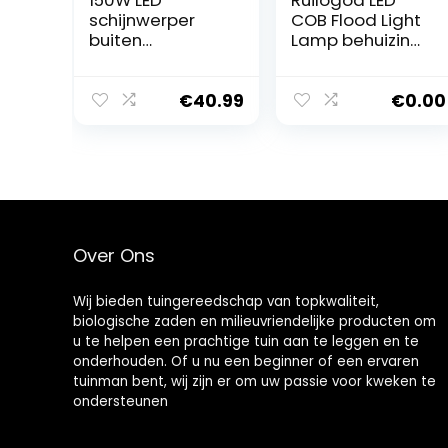
150W LED
Ruilogod LED
schijnwerper
COB Flood Light
buiten
Lamp behuizing
waterdichte
kit Outdoor
beveiliging
Black IP65 voor
Lights, 3200K
20W Licht van
€
40.99
€
0.00
Warm wit Flood
de Vloed
Light Lamp van
het Werk
15000LM
Landschap
Verlichting voor
Tuin, Magazijn,
Over Ons
Garage, Yard,
sportvelden,1
Pack
Wij bieden tuingereedschap van topkwaliteit,
biologische zaden en milieuvriendelijke producten om
u te helpen een prachtige tuin aan te leggen en te
onderhouden. Of u nu een beginner of een ervaren
tuinman bent, wij zijn er om uw passie voor kweken te
ondersteunen