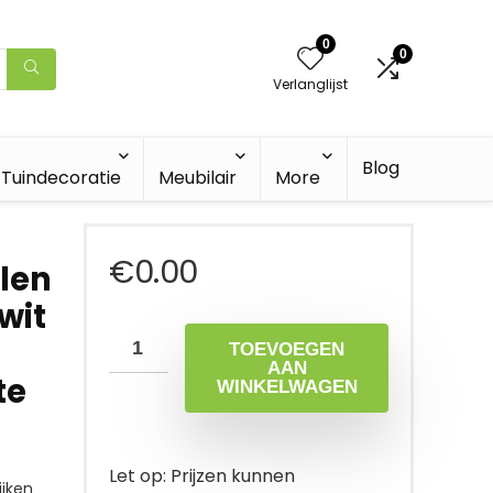
0
0
Verlanglijst
Blog
Tuindecoratie
Meubilair
More
€
0.00
len
wit
TOEVOEGEN
AAN
te
WINKELWAGEN
Let op: Prijzen kunnen
jken