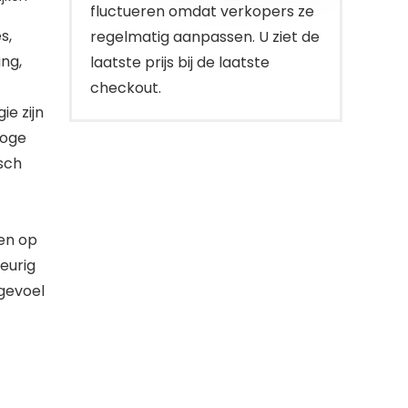
fluctueren omdat verkopers ze
s,
regelmatig aanpassen. U ziet de
ing,
laatste prijs bij de laatste
checkout.
e zijn
hoge
sch
en op
eurig
gevoel