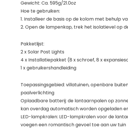
Gewicht: Ca. 595g/21.0oz
Hoe te gebruiken:
1. Installeer de basis op de kolom met behulp van
2. Open de lampenkap, trek het isolatievel op de 
Pakketlijst:
2 x Solar Post Lights
4 x Installatiepakket (8 x schroef, 8 x expansie
1 x gebruikershandleiding
Toepassingsgebied: villatuinen, openbare buiten
paalverlichting
Oplaadbare batterij: de lantaarnpalen op zonne
kan overdag automatisch worden opgeladen en ’
LED-lampkralen: LED-lampkralen voor de lantaa
voegen een romantisch gevoel toe aan uw tuin