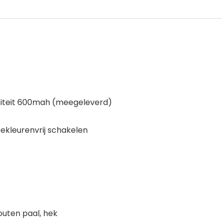
aciteit 600mah (meegeleverd)
weekleurenvrij schakelen
houten paal, hek