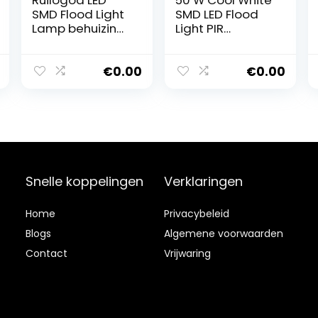
Ruilogod LED
50 W Cool White
SMD Flood Light
SMD LED Flood
Lamp behuizing
Light PIR
kit Outdoor
bewegingssens
Black IP65 voor
or Lansecape
20W Licht van
lamp IP65
€
0.00
€
0.00
de Vloed
Snelle koppelingen
Verklaringen
Home
Privacybeleid
Blog
s
Algemene voorwaarden
Contact
Vrijwaring