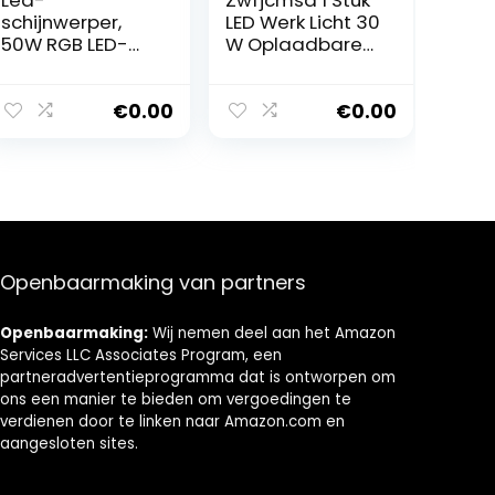
Led-
Zwfjcmsa 1 Stuk
schijnwerper,
LED Werk Licht 30
50W RGB LED-
W Oplaadbare
schijnwerper
Draagbare
Kleur Chan Flood
Flood Light
Light Spotlight
Outdoor Solar
€
0.00
€
0.00
Led-reflector
Werk Licht met
Schijnwerpers
USB voor
Outdoor
Emergency
Beveiliging
Verlichting
Tuinlamp
Verlichting
Buitenlicht voor
Openbaarmaking van partners
garage, tuin,
Eenvoudig te
installeren
Openbaarmaking:
Wij nemen deel aan het Amazon
Services LLC Associates Program, een
partneradvertentieprogramma dat is ontworpen om
ons een manier te bieden om vergoedingen te
verdienen door te linken naar Amazon.com en
aangesloten sites.