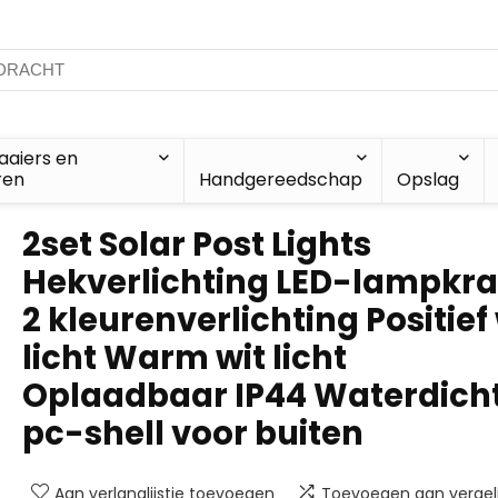
aiers en
ren
Handgereedschap
Opslag
2set Solar Post Lights
Hekverlichting LED-lampkra
2 kleurenverlichting Positief 
licht Warm wit licht
Oplaadbaar IP44 Waterdich
pc-shell voor buiten
Aan verlanglijstje toevoegen
Toevoegen aan vergeli