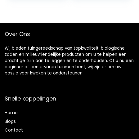
van het Werk
15000LM
Landschap
Verlichting voor
Tuin, Magazijn,
Over Ons
Garage, Yard,
sportvelden,1 Pack
Wij bieden tuingereedschap van topkwaliteit, biologische
zaden en milieuvriendelijke producten om u te helpen een
prachtige tuin aan te leggen en te onderhouden. Of u nu een
beginner of een ervaren tuinman bent, wij zijn er om uw
passie voor kweken te ondersteunen
Snelle koppelingen
Home
Blog
s
Contact