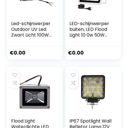
Led-schijnwerper
LED-schijnwerper
Outdoor UV Led
buiten, LED Flood
Zwart Licht 100W
Light 10 0w 50W
200W 300W
Schijnwerper IP68
Waterdichte Sta
Waterdichte
Dance Ultraviolet
buitenwandreflect
€
0.00
€
0.00
Blacklight Flood
or verlichting tuin
Light For Glow In
vierkant
The Party Decor
schijnwerpers
Milieubescherming
koud wit koud wit
en
Makkelijke
energiebesparing
installatie
(Color : 200W NO
Flood Light
IP67 Spotlight Wall
Waterdichte LED
Refletor Lamp 12V