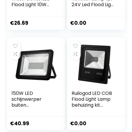
Flood Light 10W
24V Led Flood Light
RGB LED Flood
RGB Waterproof
Light Spotlight,
Floodlight
Waterdichte LED
Aluminium Alloy
€
26.69
€
0.00
Flood Light
4WD Square Panel
Outdoor
Light
Verlichting 10W
LED Flood Light
voor Outdoor
Landschap
Waterdicht
150W LED
Ruilogod LED COB
schijnwerper
Flood Light Lamp
buiten
behuizing kit
waterdichte
Outdoor Black
beveiliging Lights,
IP65 voor 20W
3200K Warm wit
Licht van de Vloed
€
40.99
€
0.00
Flood Light Lamp