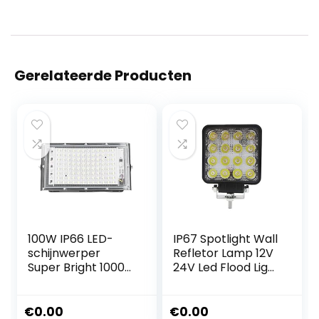
Gerelateerde Producten
100W IP66 LED-
IP67 Spotlight Wall
schijnwerper
Refletor Lamp 12V
Super Bright 10000
24V Led Flood Light
Lichtgevende 120 °
RGB Waterproof
Stralingshoek
Floodlight
Flood Light Cool
Aluminium Alloy
€
0.00
€
0.00