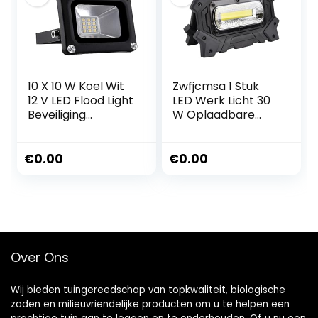
Tuin, Speeltuin
10 X 10 W Koel Wit
Zwfjcmsa 1 Stuk
12 V LED Flood Light
LED Werk Licht 30
Beveiliging
W Oplaadbare
Outdoor Tuin
Draagbare Flood
Landschap Lamp
Light Outdoor
Solar Werk Licht
€
0.00
€
0.00
met USB voor
Emergency
Verlichting
Over Ons
Wij bieden tuingereedschap van topkwaliteit, biologische
zaden en milieuvriendelijke producten om u te helpen een