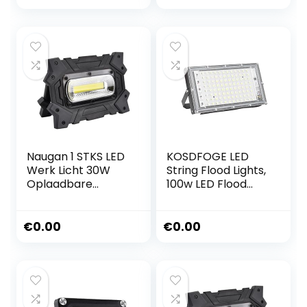
White, voor Yard
4WD Square Panel
Garden Garage
Light
Naugan 1 STKS LED
KOSDFOGE LED
Werk Licht 30W
String Flood Lights,
Oplaadbare
100w LED Flood
Draagbare Flood
Light Super Bright
Light met USB voor
10000 Luminous
Noodverlichting
120° Stralingshoek
€
0.00
€
0.00
Flood Light Koel
Wit IP66
Waterdicht Licht
220‑240V Voor
Basketbal, Tuin,