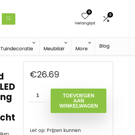
0
0
Verlanglijst
Blog
Tuindecoratie
Meubilair
More
€
26.69
d
 LED
ing
TOEVOEGEN
AAN
WINKELWAGEN
cht
Let op: Prijzen kunnen
jken