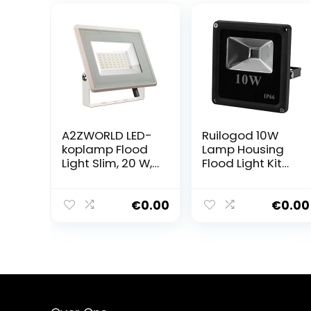
A2ZWORLD LED-
Ruilogod 10W
koplamp Flood
Lamp Housing
Light Slim, 20 W,
Flood Light Kit
1650 lm, IP65,
LED Buried Light
afmeting 120 x
Downlight DIY
105 x 27 mm,
onderdeel zwart
€
0.00
€
0.00
behuizing wit
(neutraal wit
4000 K)