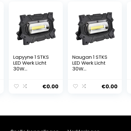
Lapyyne 1 STKS
Naugan 1 STKS
LED Werk Licht
LED Werk Licht
30W
30W
Oplaadbare
Oplaadbare
Draagbare
Draagbare
Flood Light met
Flood Light met
€
0.00
€
0.00
USB voor
USB voor
Noodverlichting
Noodverlichting