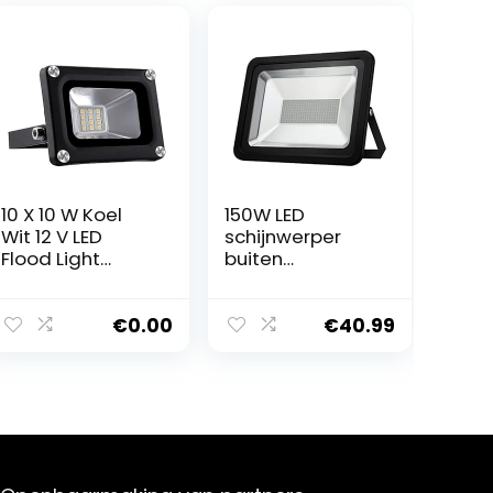
10 X 10 W Koel
150W LED
Wit 12 V LED
schijnwerper
Flood Light
buiten
Beveiliging
waterdichte
Outdoor Tuin
beveiliging
Landschap
Lights, 3200K
€
0.00
€
40.99
Lamp
Warm wit Flood
Light Lamp van
het Werk
15000LM
Landschap
Verlichting voor
Tuin, Magazijn,