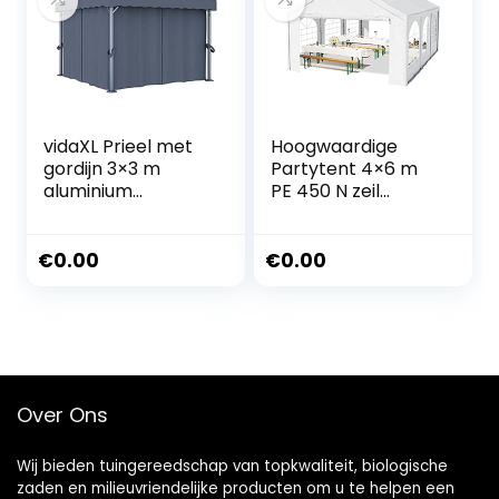
2.2m*1.8m)
vidaXL Prieel met
Hoogwaardige
gordijn 3×3 m
Partytent 4×6 m
aluminium
PE 450 N zeil
antraciet
tuintent feesttent
waterdicht in Wit
€
0.00
€
0.00
Over Ons
Wij bieden tuingereedschap van topkwaliteit, biologische
zaden en milieuvriendelijke producten om u te helpen een