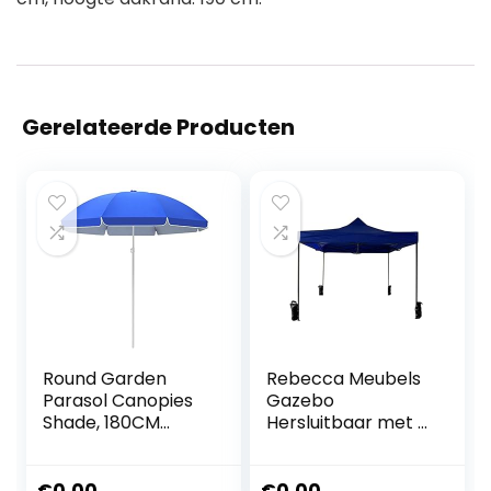
Gerelateerde Producten
Round Garden
Rebecca Meubels
Parasol Canopies
Gazebo
Shade, 180CM
Hersluitbaar met 4
Commercial Stall
Gewichten Blauw
Umbrella, Anti-
Metaal Polyester
Outdoor Market
Zak Tuin Markten