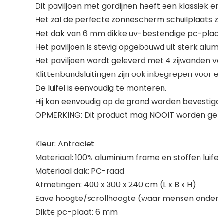
Dit paviljoen met gordijnen heeft een klassiek e
Het zal de perfecte zonnescherm schuilplaats z
Het dak van 6 mm dikke uv-bestendige pc-plaat 
Het paviljoen is stevig opgebouwd uit sterk alu
Het paviljoen wordt geleverd met 4 zijwanden vo
Klittenbandsluitingen zijn ook inbegrepen voor 
De luifel is eenvoudig te monteren.
Hij kan eenvoudig op de grond worden bevesti
OPMERKING: Dit product mag NOOIT worden gebrui
Kleur: Antraciet
Materiaal: 100% aluminium frame en stoffen luife
Materiaal dak: PC-raad
Afmetingen: 400 x 300 x 240 cm (L x B x H)
Eave hoogte/scrollhoogte (waar mensen onder
Dikte pc-plaat: 6 mm