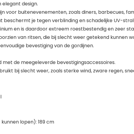
n elegant design.
ijn voor buitenevenementen, zoals diners, barbecues, fa
beschermt je tegen verblinding en schadelijke UV-strale
minium en is daardoor extreem roestbestendig en zeer stab
orzien van ritsen, die bij slecht weer getekend kunnen w
eenvoudige bevestiging van de gordijnen.
gd met de meegeleverde bevestigingsaccessoires.
kt bij slecht weer, zoals sterke wind, zware regen, sne
l
 kunnen lopen): 189 cm