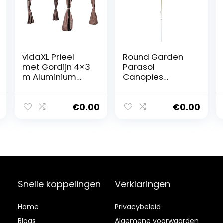
vidaXL Prieel
Round Garden
met Gordijn 4×3
Parasol
m Aluminium
Canopies
Bruin Partytent
Shade, 180CM
Paviljoen Luifel
Commercial
Stall Umbrella,
€
0.00
€
0.00
Anti- Outdoor
Market Umbrella
For Garden,
Deck, Backyard,
Pool And Beach
(B 1.8m)
Snelle koppelingen
Verklaringen
Home
Privacybeleid
Blog
s
Algemene voorwaarden