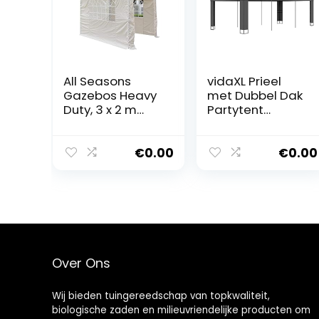
All Seasons
vidaXL Prieel
Gazebos Heavy
met Dubbel Dak
Duty, 3 x 2 m
Partytent
pop-up
Tuintent
tuinhuisje 4 x
Feesttent Tent
volledig
Zonneluifel
€
0.00
€
0.00
waterdichte
Zonnescherm
superieure
Zonwering
zijwanden,
Luifels
beige (3 x 2
Partytenten
SuperiorPackag
Tenten
eBeige)
Feesttenten
3x6m Antraciet
Over Ons
Wij bieden tuingereedschap van topkwaliteit,
biologische zaden en milieuvriendelijke producten om