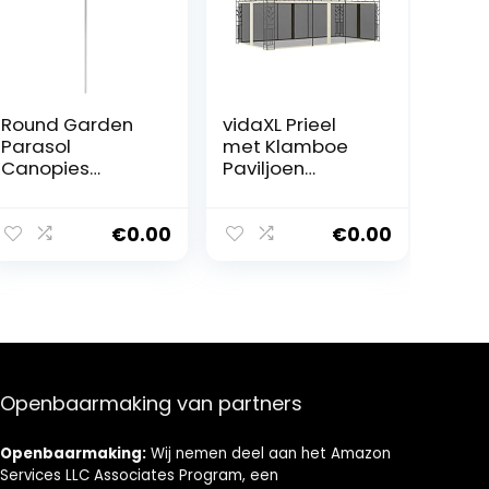
Round Garden
vidaXL Prieel
Parasol
met Klamboe
Canopies
Paviljoen
Shade, 180CM
Partytent
Commercial
Tuintent
Stall Umbrella,
Tuinprieel
€
0.00
€
0.00
Anti- Outdoor
Tuinpaviljoen
Market Umbrella
Zonnescherm
For Garden,
Zonwering
Deck, Backyard,
Zonneluifel Tent
Pool And Beach
Luifel 6x3x2,73 m
(A 1.8m)
Crème
Openbaarmaking van partners
Openbaarmaking:
Wij nemen deel aan het Amazon
Services LLC Associates Program, een