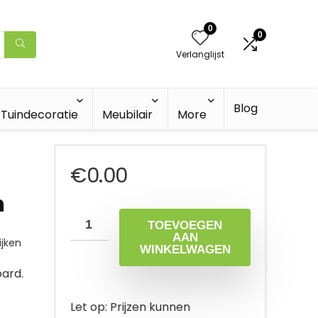
0
0
Verlanglijst
Blog
Tuindecoratie
Meubilair
More
€
0.00
n
TOEVOEGEN
AAN
jken
WINKELWAGEN
ard.
Let op: Prijzen kunnen