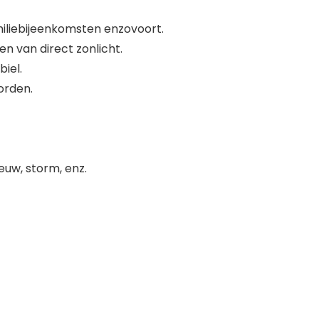
miliebijeenkomsten enzovoort.
n van direct zonlicht.
iel.
orden.
euw, storm, enz.