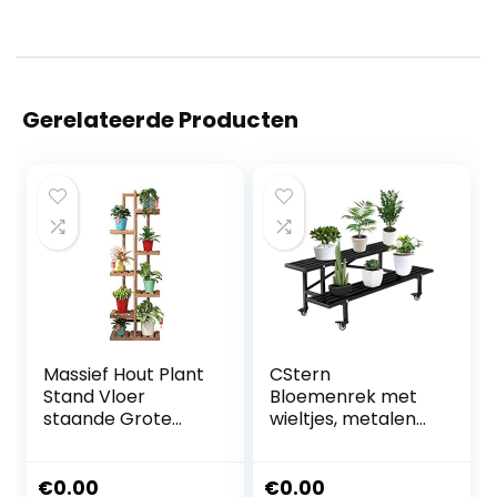
Gerelateerde Producten
Massief Hout Plant
CStern
Stand Vloer
Bloemenrek met
staande Grote
wieltjes, metalen
Capaciteit Display
bloemenstandaar
Potten Houder
d, 2 etages,
Woonkamer
bloementrap,
€
0.00
€
0.00