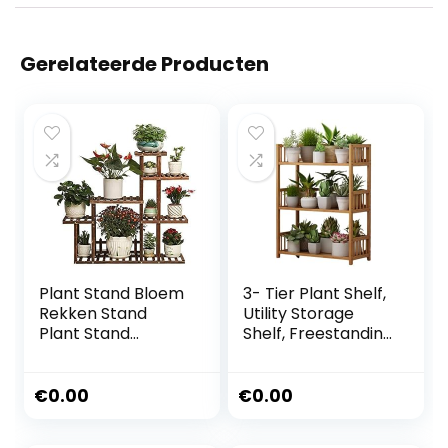
Gerelateerde Producten
Plant Stand Bloem
3- Tier Plant Shelf,
Rekken Stand
Utility Storage
Plant Stand
Shelf, Freestanding
Planter Bloempot
Floor To Floor
Houder
Plant Stand, Tall
Ingemaakte Rack
Plant Display
€
0.00
€
0.00
Stands voor Indoor
Stand Indoor For
Outdoor Tuin Patio
Multiple, Flower