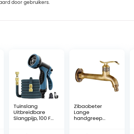
ard door gebruikers.
Tuinslang
Zibaobeter
Uitbreidbare
Lange
Slangpijp, 100 FT
handgreep
Uitbreidbare
antieke messing
Tuinslang Anti-
kraan koud