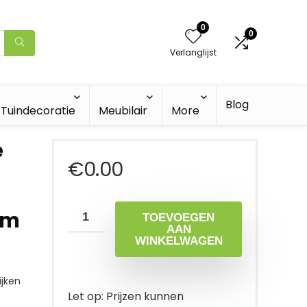
0
0
Verlanglijst
Blog
Tuindecoratie
Meubilair
More
e
€
0.00
mm
TOEVOEGEN
AAN
WINKELWAGEN
jken
Let op: Prijzen kunnen