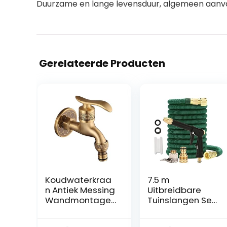
Duurzame en lange levensduur, algemeen aanva
Gerelateerde Producten
Koudwaterkraa
7.5 m
n Antiek Messing
Uitbreidbare
Wandmontage
Tuinslangen Set,
Hendel Handvat
RoseFlower
Wasmachine
Anti-knik