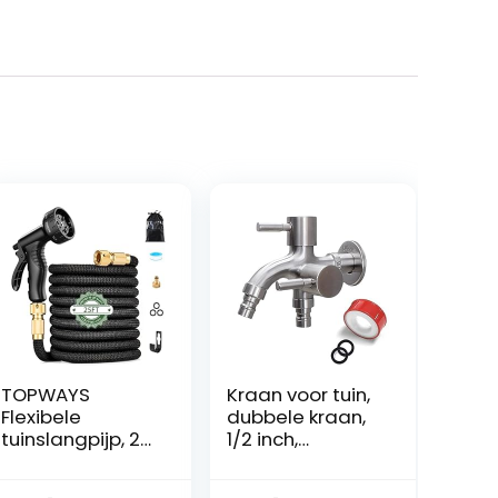
TOPWAYS
Kraan voor tuin,
Flexibele
dubbele kraan,
tuinslangpijp, 25
1/2 inch,
meter
kogelkraan voor
uitbreidbare
tuin, waterkraan,