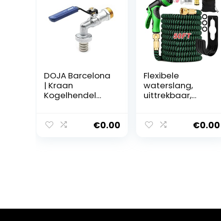
DOJA Barcelona
Flexibele
| Kraan
waterslang,
Kogelhendel
uittrekbaar,
Slang | 1/2 “x
tuinslang met
3/4” | tuin
messing beslag
kogelkraan |
van 1/2 inch en
€
0.00
€
0.00
Buitenkraan |
3/4 inch met 10
Tuinslang Kraan
sproeifuncties
| Terraskraan
voor het
voor water-,
reinigen van
verwarmings-
auto, tuin, huis
en
(15 m)
airconditionings
ystemen