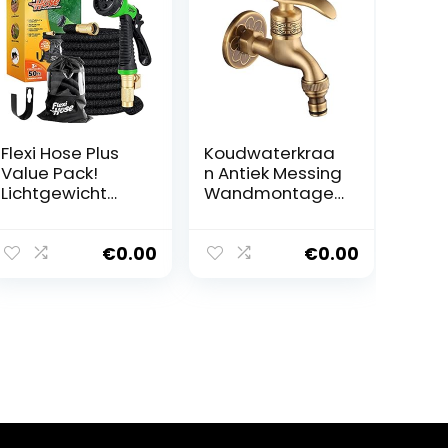
Flexi Hose Plus
Koudwaterkraa
Value Pack!
n Antiek Messing
Lichtgewicht
Wandmontage
uitbreidbare
Hendel Handvat
tuinslang – 8
Wasmachine
functies
Kraan voor
€
0.00
€
0.00
spuitpistool –
Badkamer
No-Kink
Flexibiliteit –
Extra sterkte
tuinslangen –
Inclusief
draagtas en
haak voor
eenvoudige