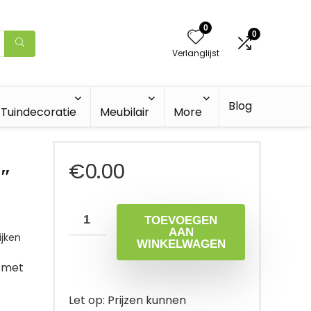
0
0
Verlanglijst
Blog
Tuindecoratie
Meubilair
More
€
0.00
4″
TOEVOEGEN
AAN
jken
WINKELWAGEN
t met
Let op: Prijzen kunnen