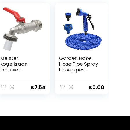
Meister
Garden Hose
kogelkraan,
Hose Pipe Spray
inclusief
Hosepipes
slangaansluitin
Flexible Hose
g, hoogwaardig
Tuinslang
messing, ideaal
Expandeerbare
€
7.54
€
0.00
als buitenappel,
Magische
tapkraan voor
Flexibele
regenton/kraan
Waterslang
20,95 mm (1/2
Plastic
inch) AG rood
Slangenpijp Met
Spray Tot
Waterwasspray