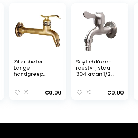
Zibaobeter
Soytich Kraan
Lange
roestvrij staal
handgreep
304 kraan 1/2
antieke messing
inch (kraan 09)
kraan koud
water kraan
€
0.00
€
0.00
badkamer mop
zwembad
wasmachine
tuin decoratie
tuin slang kraan