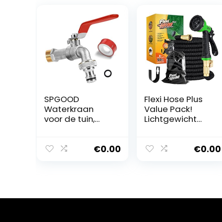
SPGOOD
Flexi Hose Plus
Waterkraan
Value Pack!
voor de tuin,
Lichtgewicht
premium kraan
uitbreidbare
3/4 inch van
tuinslang – 8
messing, roest-
functies
€
0.00
€
0.00
en
spuitpistool –
vorstbestendig,
No-Kink
met gratis
Flexibiliteit –
slangaansluitin
Extra sterkte
g, 1 x
tuinslangen –
rolafdichtingsta
Inclusief
pe, voor tuin,
draagtas en