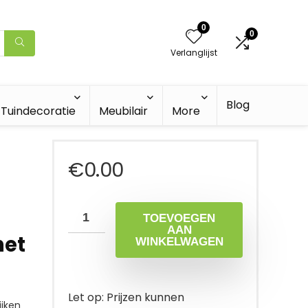
0
0
Verlanglijst
Blog
Tuindecoratie
Meubilair
More
€
0.00
TOEVOEGEN
AAN
het
WINKELWAGEN
Let op: Prijzen kunnen
jken