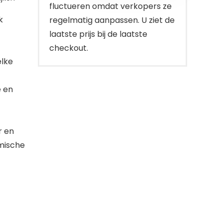
fluctueren omdat verkopers ze
k
regelmatig aanpassen. U ziet de
laatste prijs bij de laatste
checkout.
elke
e en
r en
mische