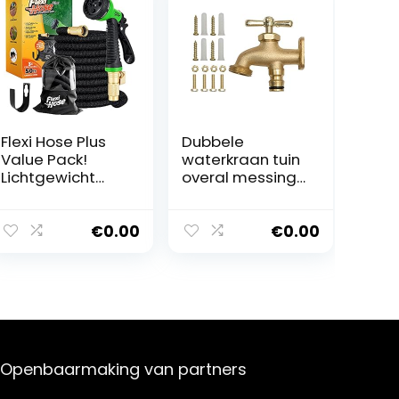
Flexi Hose Plus
Dubbele
Value Pack!
waterkraan tuin
Lichtgewicht
overal messing
uitbreidbare
met bevestiging
tuinslang – 8
vorstbestendig
functies
met adapter
€
0.00
€
0.00
spuitpistool –
voor tuinslang
No-Kink
en
Flexibiliteit –
schroefdraad
Extra sterkte
dubbele
tuinslangen –
aansluiting
Inclusief
verdeler
draagtas en
slangadapter
Openbaarmaking van partners
haak voor
met
eenvoudige
slangaansluitin