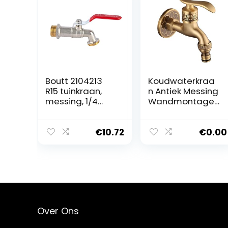
Boutt 2104213
Koudwaterkraa
R15 tuinkraan,
n Antiek Messing
messing, 1/4
Wandmontage
rotatie 15 x 21,
Hendel Handvat
sproeikop 20 x
Wasmachine
27
Kraan voor
€
10.72
€
0.00
Badkamer
Over Ons