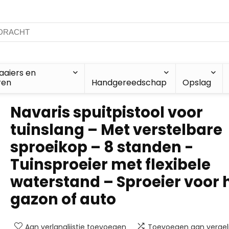
aiers en
ren
Handgereedschap
Opslag
Navaris spuitpistool voor
tuinslang – Met verstelbare
sproeikop – 8 standen -
Tuinsproeier met flexibele
waterstand – Sproeier voor 
gazon of auto
Aan verlanglijstje toevoegen
Toevoegen aan vergeli