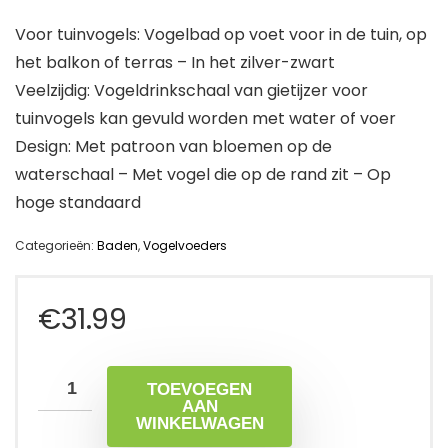
Voor tuinvogels: Vogelbad op voet voor in de tuin, op
het balkon of terras – In het zilver-zwart
Veelzijdig: Vogeldrinkschaal van gietijzer voor
tuinvogels kan gevuld worden met water of voer
Design: Met patroon van bloemen op de
waterschaal – Met vogel die op de rand zit – Op
hoge standaard
Categorieën:
Baden
,
Vogelvoeders
€
31.99
TOEVOEGEN
AAN
WINKELWAGEN