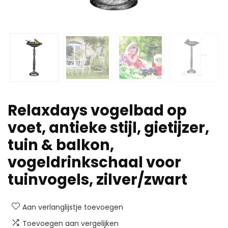
Relaxdays vogelbad op
voet, antieke stijl, gietijzer,
tuin & balkon,
vogeldrinkschaal voor
tuinvogels, zilver/zwart
Aan verlanglijstje toevoegen
Toevoegen aan vergelijken