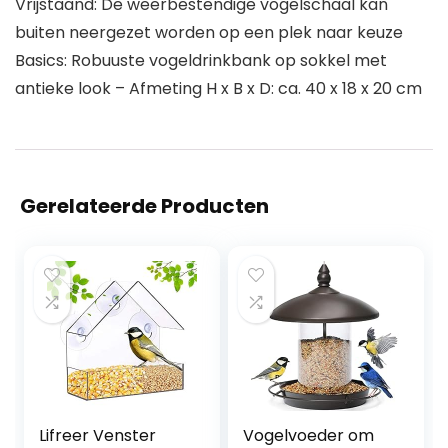
Vrijstaand: De weerbestendige vogelschaal kan
buiten neergezet worden op een plek naar keuze
Basics: Robuuste vogeldrinkbank op sokkel met
antieke look – Afmeting H x B x D: ca. 40 x 18 x 20 cm
Gerelateerde Producten
Lifreer Venster
Vogelvoeder om