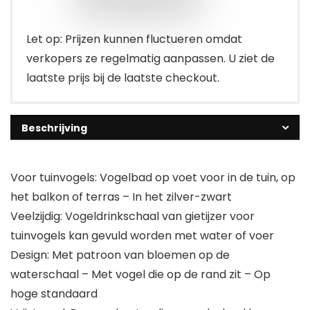
Let op: Prijzen kunnen fluctueren omdat
verkopers ze regelmatig aanpassen. U ziet de
laatste prijs bij de laatste checkout.
Beschrijving
Voor tuinvogels: Vogelbad op voet voor in de tuin, op
het balkon of terras – In het zilver-zwart
Veelzijdig: Vogeldrinkschaal van gietijzer voor
tuinvogels kan gevuld worden met water of voer
Design: Met patroon van bloemen op de
waterschaal – Met vogel die op de rand zit – Op
hoge standaard