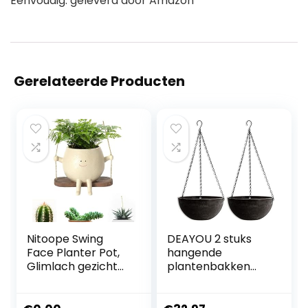
Eenvoudig: geleverd door Amazon
Gerelateerde Producten
Nitoope Swing
DEAYOU 2 stuks
Face Planter Pot,
hangende
Glimlach gezicht
plantenbakken
hangende
voor
plantenpot, kleine
kamerplanten,
hangende hars
25,4 cm hangende