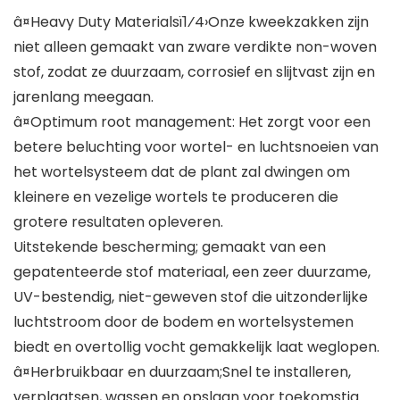
â¤Heavy Duty Materialsï1⁄4›Onze kweekzakken zijn
niet alleen gemaakt van zware verdikte non-woven
stof, zodat ze duurzaam, corrosief en slijtvast zijn en
jarenlang meegaan.
â¤Optimum root management: Het zorgt voor een
betere beluchting voor wortel- en luchtsnoeien van
het wortelsysteem dat de plant zal dwingen om
kleinere en vezelige wortels te produceren die
grotere resultaten opleveren.
Uitstekende bescherming; gemaakt van een
gepatenteerde stof materiaal, een zeer duurzame,
UV-bestendig, niet-geweven stof die uitzonderlijke
luchtstroom door de bodem en wortelsystemen
biedt en overtollig vocht gemakkelijk laat weglopen.
â¤Herbruikbaar en duurzaam;Snel te installeren,
verplaatsen, wassen en opslaan voor toekomstig