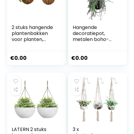
2 stuks hangende
Hangende
plantenbakken
decoratiepot,
voor planten,
metalen boho-
hangende
hangmand,
plantenbakken,
plafond, hangende
metalen
plantenbak voor
€
0.00
€
0.00
hangende
kamerplanten,
plantenbakken
vetplanten,
voor buiten,
luchtplanten,
metalen
cactus (zwart)
wandplantenbakk
en hangend
LATERN 2 stuks
3 x