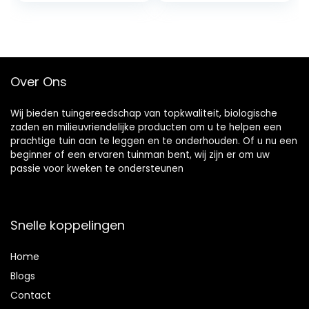
afvoergaten,
tuinbakken voor
buiten met ketting
en haak voor
balkon, terras,
Over Ons
veranda
(marmerpatroon,
koffie)
Wij bieden tuingereedschap van topkwaliteit, biologische
zaden en milieuvriendelijke producten om u te helpen een
prachtige tuin aan te leggen en te onderhouden. Of u nu een
beginner of een ervaren tuinman bent, wij zijn er om uw
passie voor kweken te ondersteunen
Snelle koppelingen
Home
Blog
s
Contact