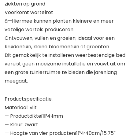
ziekten op grond
Voorkomt wortelrot
â—Hiermee kunnen planten kleinere en meer
vezelige wortels produceren
Ontvouwen, vullen en groeien; ideaal voor een
kruidentuin, kleine bloementuin of groenten.
Dit gemakkelijk te installeren weerbestendige bed
vereist geen moeizame installatie en vouwt uit om
een grote tuinierruimte te bieden die jarenlang
meegaat.
Productspecificatie.
Materiaal: vilt
— Productdikteï1ℙ4›1mm
— Kleur: zwart
— Hoogte van vier productenï1ℙ4›40cm/15.75″