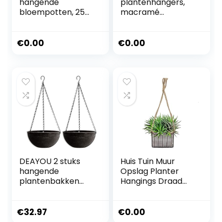
hangende
plantenhangers,
bloempotten, 25
macramé
cm, wit,
bloemenhanger,
gespikkelde
hangende
hangende
bloempot met
€
0.00
€
0.00
bloempotten met
katoenen touw,
drainagegaten en
voor binnen en
pluggen,
buiten, plafonds,
hangende
balkons,
plantenbakken
wanddecoratie
voor boho-
tuindecoratie
DEAYOU 2 stuks
Huis Tuin Muur
hangende
Opslag Planter
plantenbakken
Hangings Draad
voor
Rustieke Decor
kamerplanten,
Bloem Plant Rotan
25,4 cm hangende
Opknoping Mand
€
32.97
€
0.00
bloempotten met
Bloempot