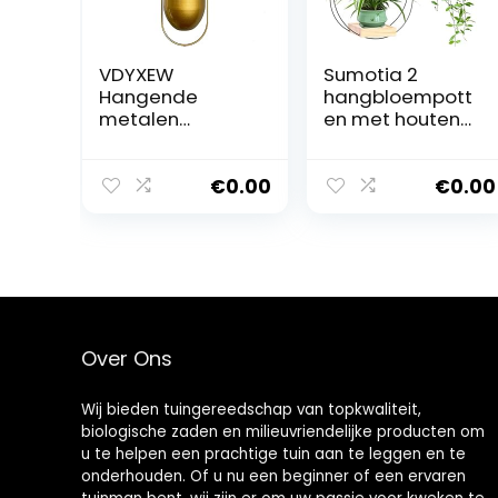
VDYXEW
Sumotia 2
Hangende
hangbloempott
metalen
en met houten
plantenhanger,
sokkel, metalen
metalen
ring en
bloemenhanger,
ophanglus,
€
0.00
€
0.00
moderne
ronde
hangende
hangende
plantenbakken
plantenbakken
voor
voor binnen,
binnenplanten,
zwarte
boho, moderne
hangende
plantenhangers,
plantenbakken
Over Ons
minimalistische
voor muren en
wooncultuur
plafonds
(goud)
Wij bieden tuingereedschap van topkwaliteit,
biologische zaden en milieuvriendelijke producten om
u te helpen een prachtige tuin aan te leggen en te
onderhouden. Of u nu een beginner of een ervaren