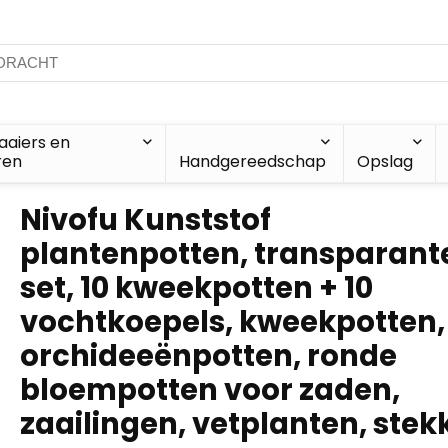
aiers en
ren
Handgereedschap
Opslag
Nivofu Kunststof
plantenpotten, transparant
set, 10 kweekpotten + 10
vochtkoepels, kweekpotten,
orchideeënpotten, ronde
bloempotten voor zaden,
zaailingen, vetplanten, stek