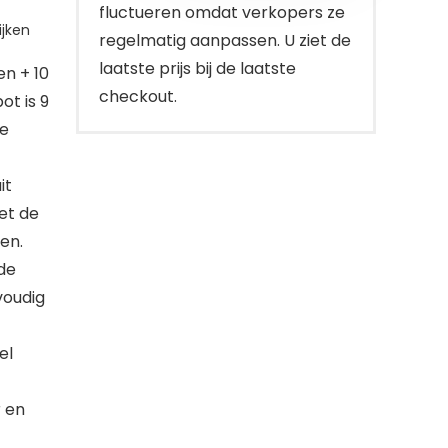
fluctueren omdat verkopers ze
jken
regelmatig aanpassen. U ziet de
laatste prijs bij de laatste
en + 10
checkout.
ot is 9
de
it
et de
en.
de
voudig
el
r en