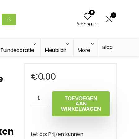
0
0
Verlanglijst
Blog
Tuindecoratie
Meubilair
More
€
0.00
e
TOEVOEGEN
AAN
WINKELWAGEN
ken
Let op: Prijzen kunnen