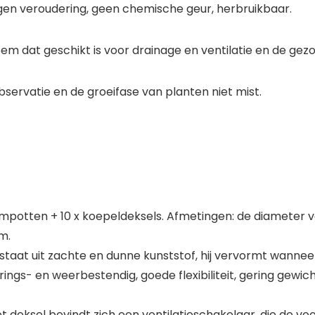
tegen veroudering, geen chemische geur, herbruikbaar.
eem dat geschikt is voor drainage en ventilatie en de ge
servatie en de groeifase van planten niet mist.
oempotten + 10 x koepeldeksels. Afmetingen: de diameter 
m.
aat uit zachte en dunne kunststof, hij vervormt wanneer 
ings- en weerbestendig, goede flexibiliteit, gering gewic
eksel bevindt zich een ventilatieschakelaar, die de voo