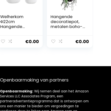
Welherkom
Hangende
Φ22cm
decoratiepot,
Hangende
metalen boho-
bloempot,
hangmand,
hangende
plafond,
plantenbakken
hangende
€
0.00
€
0.00
en manden,
plantenbak voor
kwaliteit wit 2
kamerplanten,
Pack hangende
vetplanten,
plantenbakken
luchtplanten,
en manden voor
cactus (zwart)
thuiskantoren
(wit)
Openbaarmaking van partners
Openbaarmaking:
Wij nemen deel aan het Amazon
Services LLC Associates Program, een
partneradvertentieprogramma dat is ontworpen om
ons een manier te bieden om vergoedingen te