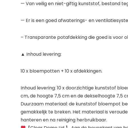
— Van veilig en niet-giftig kunststof, bestand 
— Er is een goed afwaterings- en ventilatiesyst
– Transparante potafdekking die goed is voor ob
▲ Inhoud levering:
10 x bloempotten + 10 x afdekkingen.
Inhoud levering: 10 x doorzichtige kunststof bl
cm, de hoogte 7,5 cm en de dekselhoogte 7,5 c
Duurzaam materiaal: de kunststof bloempot best
gemakkelijk te breken. Het materiaal is verouder
hanteren en na reiniging herbruikbaar.
【Clear Dome Lid 】 Aan de bovenkant van het d