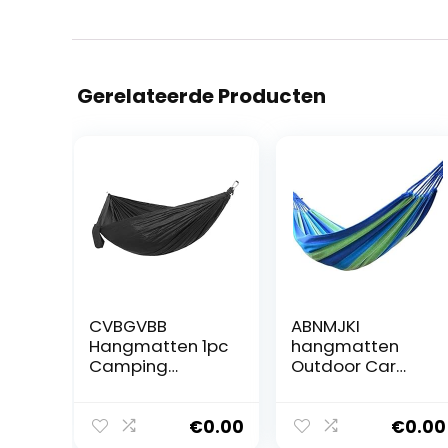
Gerelateerde Producten
CVBGVBB
ABNMJKI
Hangmatten 1pc
hangmatten
Camping
Outdoor Car
Hammock
Cotton
Travel Portable
Hammock
Hammocks For
Portable Indoor
€
0.00
€
0.00
Outside,
And Outdoor