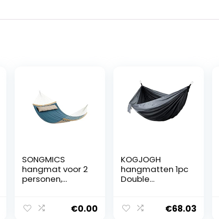
SONGMICS
KOGJOGH
hangmat voor 2
hangmatten 1pc
personen,
Double
gewatteerd,
Camping
gewatteerd,
Hammock With
met deelbare
2 Tree Straps
€
0.00
€
68.03
gebogen
Parachute