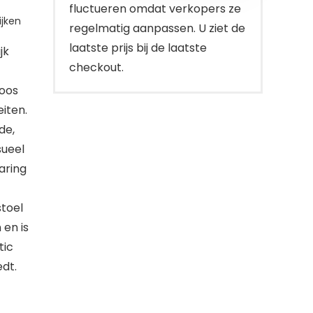
fluctueren omdat verkopers ze
jken
regelmatig aanpassen. U ziet de
laatste prijs bij de laatste
jk
checkout.
loos
eiten.
de,
sueel
aring
toel
en is
tic
dt.