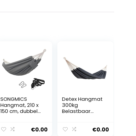
SONGMICS
Detex Hangmat
Hangmat, 210 x
300kg
150 cm, dubbele
Belastbaar
hangmat, 300
320x150cm
kg
Ademende 2
draagvermoge
persoonszak
€
0.00
€
0.00
n, voor terras,
Weerbestendig