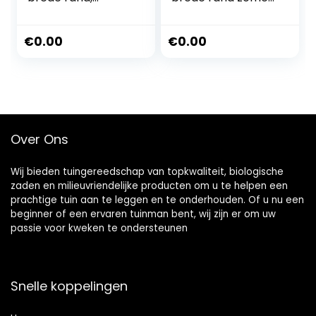
zomer-mesh, uv-
mesh UV-
bescherming,
bescherming
safari-hoed, voor
safari hoed vissen
€
0.00
€
0.00
vissen, wandelen,
wandelen
boonie-hoeden
wandelen boonie
met kinriem,
hoeden voor
waterdicht en
mannen kinband
ademend, 00702,
waterdicht en
legergroen, XL/XXL
ademend,
Over Ons
00702_lichtgrijs, L-
XL
Wij bieden tuingereedschap van topkwaliteit, biologische
zaden en milieuvriendelijke producten om u te helpen een
prachtige tuin aan te leggen en te onderhouden. Of u nu een
beginner of een ervaren tuinman bent, wij zijn er om uw
passie voor kweken te ondersteunen
Snelle koppelingen