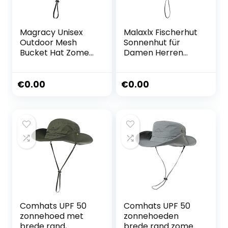
Magracy Unisex
Malaxlx Fischerhut
Outdoor Mesh
Sonnenhut für
Bucket Hat Zomer
Damen Herren
Brede Rand UV-
wasserdichte
bescherming Hoed
Bucket Hat
Vissershoed
Anglerhut
€
0.00
€
0.00
Regenhut
Sommerhut UV
Schutz Strandhut
Verstellbare Safari
Boonie Hut
Comhats UPF 50
Comhats UPF 50
zonnehoed met
zonnehoeden
brede rand,
brede rand zomer