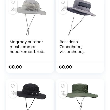
Magracy outdoor
Bassdash
mesh emmer
Zonnehoed,
hoed zomer brede
vissershoed,
rand UV
emmerhoed, UPF
bescherming hoed
50+ uv-
vissen hoed
bescherming,
€
0.00
€
0.00
waterdichte
tactische
vissershoed met
brede rand,
instelbare maat,
met afneembare
halsklep, uniseks