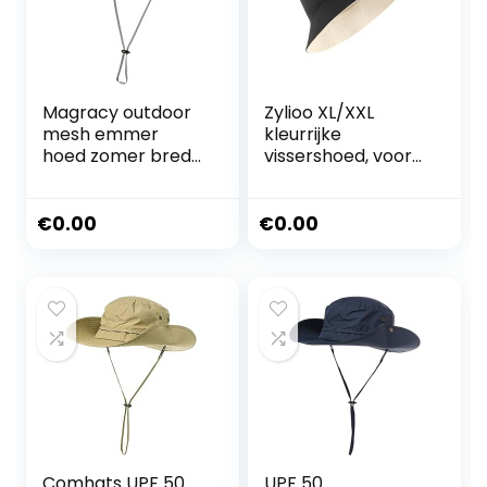
Magracy outdoor
Zylioo XL/XXL
mesh emmer
kleurrijke
hoed zomer brede
vissershoed, voor
rand UV
heren en dames,
bescherming hoed
voor groot hoofd,
vissen hoed
omkeerbare
€
0.00
€
0.00
vissershoed,
bloemenprint,
outdoorhoed,
zonnehoed,
citroen, maat 57-
64 cm
Comhats UPF 50
UPF 50