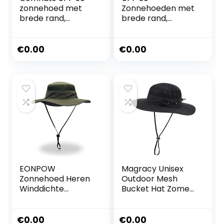
zonnehoed met
Zonnehoeden met
brede rand,
brede rand,
zomer-mesh, uv-
zomergaas, UV-
bescherming,
bescherming
safari-hoed, voor
Safarihoed, Vissen
€
0.00
€
0.00
vissen, wandelen,
/ wandelen /
boonie-hoeden
wandelen Boonie-
met kinriem,
hoeden voor
waterdicht en
heren met
ademend,
kinband,
00702_Khaki, L/XL
waterdicht en
ademend,
00702__navy, M
EONPOW
Magracy Unisex
Zonnehoed Heren
Outdoor Mesh
Winddichte
Bucket Hat Zomer
Vissershoed UPF50
Brede Rand UV-
+ UV-bescherming
bescherming Hoed
Zonnehoed
Vissershoed
€
0.00
€
0.00