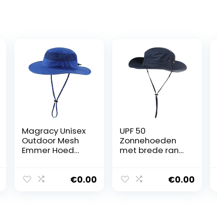
Magracy Unisex
UPF 50
Outdoor Mesh
Zonnehoeden
Emmer Hoed
met brede rand,
Zomer Brede
zomergaas, UV-
Rand UV
bescherming
Bescherming
Safarihoed,
€
0.00
€
0.00
Hoed Vissen
Vissen /
Hoed,
wandelen /
koningsblauw,
wandelen