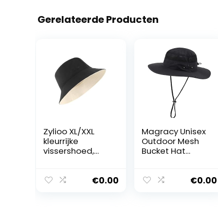
Gerelateerde Producten
Zylioo XL/XXL
Magracy Unisex
kleurrijke
Outdoor Mesh
vissershoed,
Bucket Hat
voor heren en
Zomer Brede
dames, voor
Rand UV-
groot hoofd,
bescherming
€
0.00
€
0.00
omkeerbare
Hoed
vissershoed,
Vissershoed
bloemenprint,