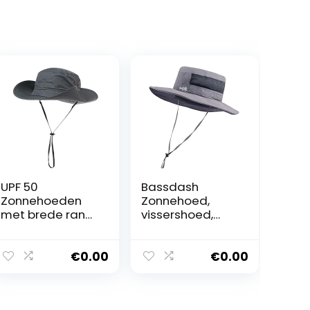
UPF 50
Bassdash
Zonnehoeden
Zonnehoed,
met brede rand,
vissershoed,
zomergaas, UV-
emmerhoed,
bescherming
UPF 50+ uv-
Safarihoed,
bescherming,
€
0.00
€
0.00
Vissen /
waterdichte
wandelen /
tactische
wandelen
vissershoed met