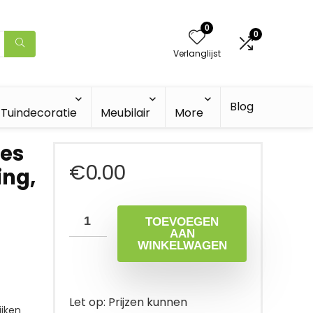
0
0
Verlanglijst
Blog
Tuindecoratie
Meubilair
More
es
€
0.00
ing,
TOEVOEGEN
AAN
WINKELWAGEN
Let op: Prijzen kunnen
jken