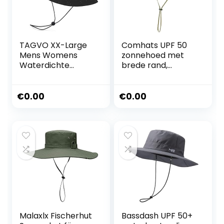
bush-hoed,
zomerhoed voor
outdoor
TAGVO XX-Large
Comhats UPF 50
Mens Womens
zonnehoed met
Waterdichte
brede rand,
Emmer Hoeden
zomer-mesh, uv-
UV/UPF 50
bescherming,
Zonnehoed
safari-hoed, voor
€
0.00
€
0.00
Lichtgewicht
vissen, wandelen,
Dames Regenhoed
boonie-hoeden
Waterdicht
met kinriem,
Winddicht
waterdicht en
Packable
ademend,
00702_Khaki, L/XL
Malaxlx Fischerhut
Bassdash UPF 50+