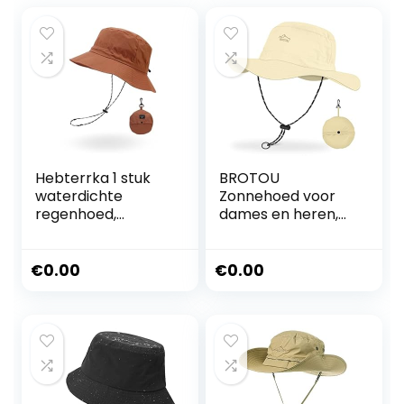
Hebterrka 1 stuk
BROTOU
waterdichte
Zonnehoed voor
regenhoed,
dames en heren,
opvouwbare
uv-bescherming
outdoor UV-
UPF 50+,
bescherming
booniehoed met
€
0.00
€
0.00
zonnehoed,
brede rand,
sneldrogende
opvouwbare
boonie hoed voor
safarihoed,
wandelen
wandelhoed,
zonbescherming &
waterdicht,
wandelhoed,