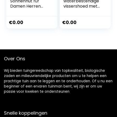
Sonnenhut für
waterbestendige
Damen Herren
vissershoed met
wasserdichte
laser
Bucket Hat
geperforeerd gaas
Anglerhut
verstelbaar voor
€
0.00
€
0.00
Regenhut
mannen vrouwen
Sommerhut UV
outdoor wandelen
Schutz Strandhut
Verstellbare Safari
Boonie Hut
Over Ons
Wij bieden tuingereedschap van topkwaliteit, biologische
zaden en milieuvriendelijke producten om u te helpen een
prachtige tuin aan te leggen en te onderhouden. Of u nu een
beginner of een ervaren tuinman bent, wij zijn er om uw
passie voor kweken te ondersteunen
Snelle koppelingen