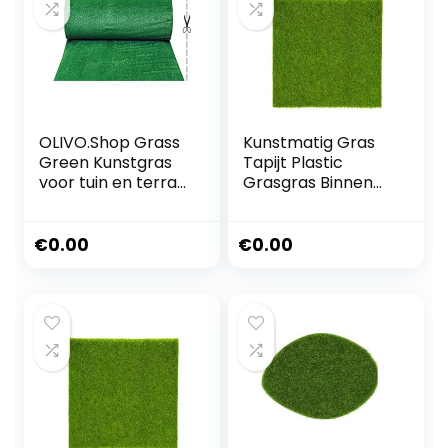
mm, groen)
OLIVO.Shop Grass
Kunstmatig Gras
Green Kunstgras
Tapijt Plastic
voor tuin en terras,
Grasgras Binnen
7 mm drainage,
Buiten Groen
kunstgras met
Synthetisch Gras
wielen,
Micro Ornament
€
0.00
€
0.00
verschillende
Landschap
maten (1 x 10
Decoratie (Maat:
meter)
15 cm x 15 cm)