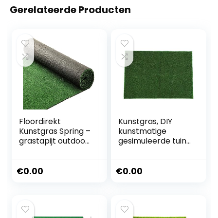
Gerelateerde Producten
Floordirekt
Kunstgras, DIY
Kunstgras Spring –
kunstmatige
grastapijt outdoor
gesimuleerde tuin
– kunstgrastapijt
gras gazon gras
voor tuin, balkon &
miniatuur
terras – rolgras
landschap
€
0.00
€
0.00
per meter – uv-
decoratie
bestendig en
49x70cm
weerbestendig –
(100 x 200 cm, 10