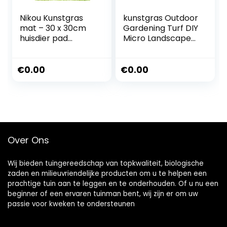
Nikou Kunstgras
kunstgras Outdoor
mat – 30 x 30cm
Gardening Turf DIY
huisdier pad
Micro Landscape
binnen/buiten
Decoration Mini
kunststof gazon
Fairy Garden
tapijt, simulatie
Home Floor
€
0.00
€
0.00
gras, DIY
Decorcs Grass
poppenhuis tuin,
Mat Green
kunstgras micro
Artificial Lawn
landschap Ornam
(Kleur: B01-4pcs)
(B022pcs)
Over Ons
Wij bieden tuingereedschap van topkwaliteit, biologische
zaden en milieuvriendelijke producten om u te helpen een
prachtige tuin aan te leggen en te onderhouden. Of u nu een
beginner of een ervaren tuinman bent, wij zijn er om uw
passie voor kweken te ondersteunen