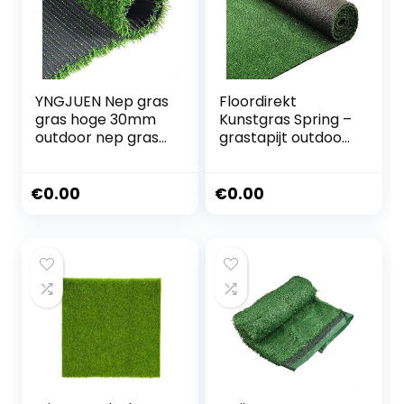
YNGJUEN Nep gras
Floordirekt
gras hoge 30mm
Kunstgras Spring –
outdoor nep gras
grastapijt outdoor
mat groen hoge
– kunstgrastapijt
dichtheid gazon
voor tuin, balkon &
natuurlijke realiteit
terras – rolgras
€
0.00
€
0.00
tuin synthetische
per meter – uv-
gazon huisdier
bestendig en
hond pad (Maat:
weerbestendig –
2x1m)
(100 x 100 cm, 10
mm, groen)