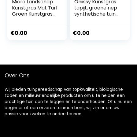
Micro Landschap
Oniissy Kunstgras
Kunstgras Mat Turf
tapijt, groene nep
Groen Kunstgras
synthetische tuin
Tuinornament
landschap gazon
Binnen Buiten
mat turf, voor
Woondecoratie
buiten tuin
€
0.00
€
0.00
(30*30cm)
landschap balkon
hond kat gras
tapijt 100 x 300 cm
kunstgras nepgras
Over Ons
Wij bieden tuingereedschap van topkwaliteit, biologische
zaden en milieuvriendelijke producten om u te helpen een
prachtige tuin aan te leggen en te onderhouden. Of u nu een
beginner of een ervaren tuinman bent, wij zijn er om uw
passie voor kweken te ondersteunen