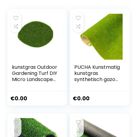
kunstgras Outdoor
PUCHA Kunstmatig
Gardening Turf DIY
kunstgras
Micro Landscape
synthetisch gazon,
Decoration Mini
decoratieve
Fairy Garden
kunstgras mat
Home Floor
weide miniatuur
€
0.00
€
0.00
Decorcs Grass
tuinbouw grasmat
Mat Green
decoratie 100 x 40
Artificial Lawn
cm
(Kleur: B01-4pcs)
(B022pcs)