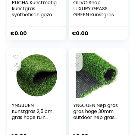
PUCHA Kunstmatig
OLIVO.Shop
kunstgras
LUXURY GRASS
synthetisch gazon,
GREEN Kunstgras
decoratieve
voor tuin en terras,
kunstgras mat
kunstgras 30 mm,
weide miniatuur
drainage,
€
0.00
€
0.00
tuinbouw grasmat
kunstgras,
decoratie 100 x 40
verschillende
cm
maten (1 x 1
meter)
YNGJUEN
YNGJUEN Nep gras
Kunstgras 2,5 cm
gras hoge 30mm
gras hoge tuin
outdoor nep gras
gazon binnen en
mat groen hoge
buiten
dichtheid gazon