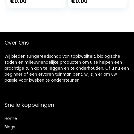
synthetische
natuurlijke realiteit
€
0.00
€
0.00
gazon decoratie
tuin synthetische
thuis decoratie
gazon huisdier
hond pad (Maat:
2x1m)
Over Ons
Wij bieden tuingereedschap van topkwaliteit, biologische
zaden en milieuvriendelijke producten om u te helpen een
prachtige tuin aan te leggen en te onderhouden. Of u nu een
beginner of een ervaren tuinman bent, wij zijn er om uw
passie voor kweken te ondersteunen
Snelle koppelingen
Home
Blog
s