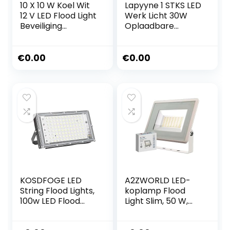
10 X 10 W Koel Wit
Lapyyne 1 STKS LED
12 V LED Flood Light
Werk Licht 30W
Beveiliging
Oplaadbare
Outdoor Tuin
Draagbare Flood
Landschap Lamp
Light met USB voor
Noodverlichting
€
0.00
€
0.00
KOSDFOGE LED
A2ZWORLD LED-
String Flood Lights,
koplamp Flood
100w LED Flood
Light Slim, 50 W,
Light Super Bright
4300 lm, IP65,
10000 Luminous
afmeting 180 x 150