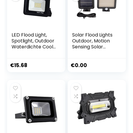
LED Flood Light,
Solar Flood Lights
Spotlight, Outdoor
Outdoor, Motion
Waterdichte Cool
Sensing Solar
White Floodlight
Motion Lights
For Ward Garden
Outdoor voor tuin
Court Lawn (10/20
€
15.68
€
0.00
/ 30 / 50W)