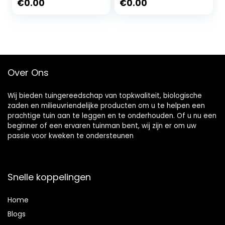
120° Stralingshoek
x 27 mm, behuizing
€
0.00
€
0.00
Flood Light Koel
wit (neutraal wit
Wit IP66
4000 K)
Waterdicht Licht
220‑240V Voor
Basketbal, Tuin,
Tuin, Speeltuin
Over Ons
Wij bieden tuingereedschap van topkwaliteit, biologische
zaden en milieuvriendelijke producten om u te helpen een
prachtige tuin aan te leggen en te onderhouden. Of u nu een
beginner of een ervaren tuinman bent, wij zijn er om uw
passie voor kweken te ondersteunen
Snelle koppelingen
Home
Blog
s