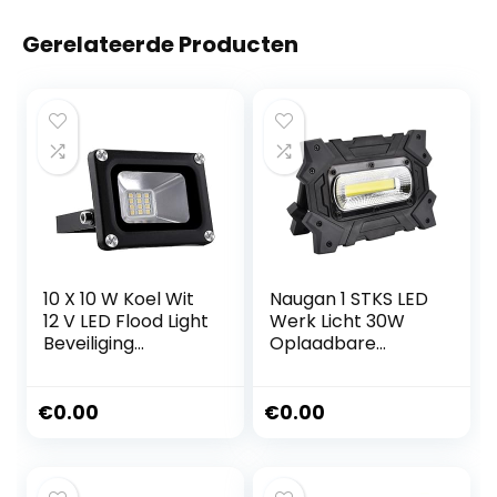
Gerelateerde Producten
10 X 10 W Koel Wit
Naugan 1 STKS LED
12 V LED Flood Light
Werk Licht 30W
Beveiliging
Oplaadbare
Outdoor Tuin
Draagbare Flood
Landschap Lamp
Light met USB voor
Noodverlichting
€
0.00
€
0.00