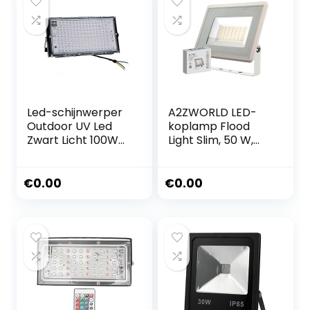
Led-schijnwerper
A2ZWORLD LED-
Outdoor UV Led
koplamp Flood
Zwart Licht 100W
Light Slim, 50 W,
200W 300W
4300 lm, IP65,
Waterdichte Sta
afmeting 180 x 150
Dance Ultraviolet
x 27 mm, behuizing
€
0.00
€
0.00
Blacklight Flood
wit (neutraal wit
Light For Glow In
4000 K)
The Party Decor
Milieubescherming
en
energiebesparing
(Color : 200W NO