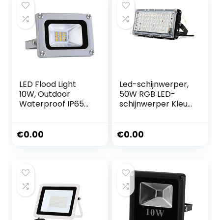
LED Flood Light
Led-schijnwerper,
10W, Outdoor
50W RGB LED-
Waterproof IP65
schijnwerper Kleur
800lm Koud Wit
Chan Flood Light
6000k Beveiliging
Spotlight Led-
Wandlamp 50.000
reflector
€
0.00
€
0.00
Hrs voor Garage,
Schijnwerpers
Tuin, Auto Park,
Outdoor
Landschap, Weg,
Beveiliging
Buitenmuur,
Tuinlamp
Billboard etc.
Verlichting
Buitenlicht voor
garage, tuin,
Eenvoudig te