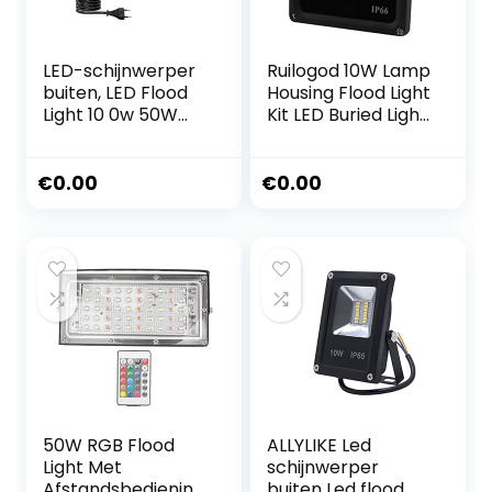
installeren
LED-schijnwerper
Ruilogod 10W Lamp
buiten, LED Flood
Housing Flood Light
Light 10 0w 50W
Kit LED Buried Light
Schijnwerper IP68
Downlight DIY
Waterdichte
onderdeel zwart
buitenwandreflect
€
0.00
€
0.00
or verlichting tuin
vierkant
schijnwerpers
koud wit koud wit
Makkelijke
installatie
50W RGB Flood
ALLYLIKE Led
Light Met
schijnwerper
Afstandsbediening
buiten Led flood