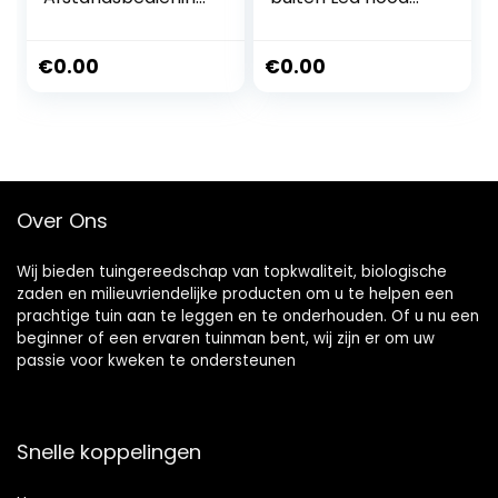
AC 220V Led Color
light DC 12 volt 10w
Flood Light
led projector light
Outdoor Flood
24V 5730 smd
€
0.00
€
0.00
Light IP66
spotlight refletor
Waterdicht Hoge
AC 220V outdoor
helderheid
led lighting spot
light(DC12V,Cold
White)
Over Ons
Wij bieden tuingereedschap van topkwaliteit, biologische
zaden en milieuvriendelijke producten om u te helpen een
prachtige tuin aan te leggen en te onderhouden. Of u nu een
beginner of een ervaren tuinman bent, wij zijn er om uw
passie voor kweken te ondersteunen
Snelle koppelingen