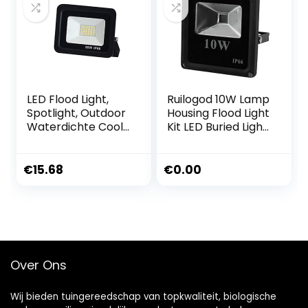
LED Flood Light,
Ruilogod 10W Lamp
Spotlight, Outdoor
Housing Flood Light
Waterdichte Cool
Kit LED Buried Light
White Floodlight
Downlight DIY
For Ward Garden
onderdeel zwart
Court Lawn (10/20
€
15.68
€
0.00
/ 30 / 50W)
Over Ons
Wij bieden tuingereedschap van topkwaliteit, biologische