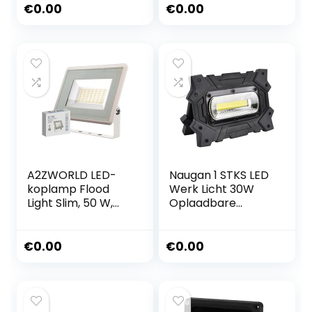
Outdoor Flood
Noodverlichting
€
0.00
€
0.00
Light IP66
Waterdicht Hoge
helderheid
A2ZWORLD LED-
Naugan 1 STKS LED
koplamp Flood
Werk Licht 30W
Light Slim, 50 W,
Oplaadbare
4300 lm, IP65,
Draagbare Flood
afmeting 180 x 150
Light met USB voor
x 27 mm, behuizing
Noodverlichting
€
0.00
€
0.00
wit (neutraal wit
4000 K)