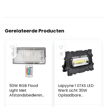
Gerelateerde Producten
50W RGB Flood
Lapyyne 1 STKS LED
Light Met
Werk Licht 30W
Afstandsbediening
Oplaadbare
AC 220V Led Color
Draagbare Flood
Flood Light
Light met USB voor