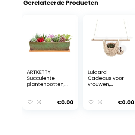
Gerelateerde Producten
ARTKETTY
Luiaard
Succulente
Cadeaus voor
plantenpotten,
vrouwen,
30 cm lange
Luiaard Planters,
rechthoekige
Dierlijke Planter,
vetplantenpotte
2,5 “, Grappige
€
0.00
€
0.00
n met
Plantenpotten,
drainagebak,
Dierlijke
grote
Succulente
keramische
Potten, Luiaard
cactusbloempla
Opknoping