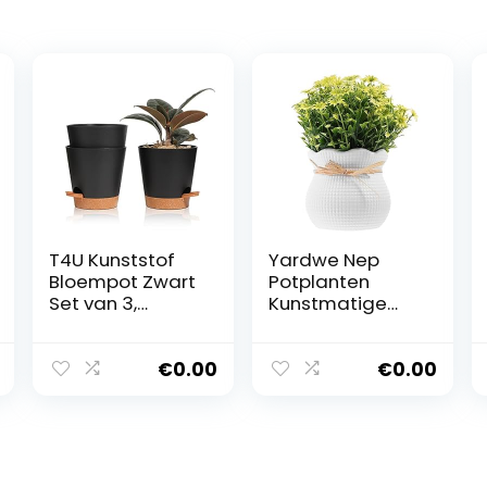
T4U Kunststof
Yardwe Nep
Bloempot Zwart
Potplanten
Set van 3,
Kunstmatige
Φ5.5cm Rond
Bloemen In
Plantenpot met
Potten Faux
Bewateringssyst
Planten
€
0.00
€
0.00
eem voor Binnen
Lavendel In Pot
en Buiten,
Plastic Bloemen
Decoratie voor
Bonsai Voor
Thuis, Kantoor
Binnen Buiten
Thuis Keuken