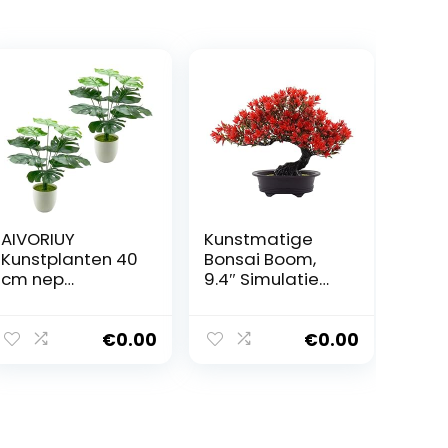
AIVORIUY
Kunstmatige
Kunstplanten 40
Bonsai Boom,
cm nep
9.4″ Simulatie
monsteraplante
Pine Tree
n in potten
Ingemaakte
realistische
Plant
€
0.00
€
0.00
plastic planten
Kunstmatige
tropische palm
Plant Decoratie,
faux bonsai voor
Nep Bonsai Plant
binnen
Ornamenten
thuiskantoor
voor