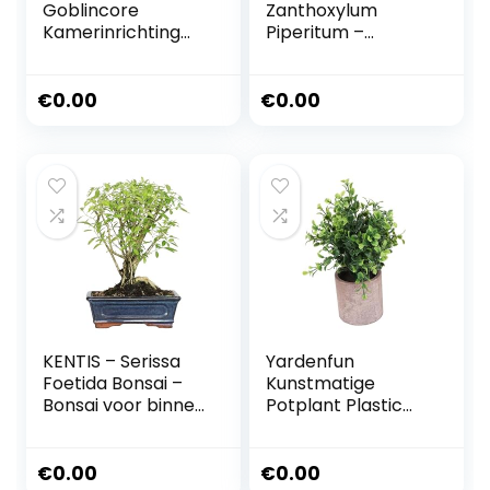
Goblincore
Zanthoxylum
Kamerinrichting
Piperitum –
Bonsai Voor Binnen
Sichuan Pepper
Esthetische
Bonsai –
Kamerinrichting
Peperplant –
€
0.00
€
0.00
Tafelblad Decor
Echte planten
Interieurdecoratie
voor binnen en
Huisdecoratie
buiten – H 30-40
Bureaubladdecora
cm Pot Ø 26 cm
tie Pvc Plant
Bloempot
KENTIS – Serissa
Yardenfun
Foetida Bonsai –
Kunstmatige
Bonsai voor binnen
Potplant Plastic
en buiten – Echte
Eucalyptusplanten
sierplanten – H
Kamerplanten
25-35 cm
Kunstmatige Mini
€
0.00
€
0.00