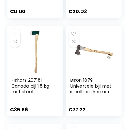
snijden van hout,
voor het snijden
€
0.00
€
20.03
van houtblokken,
hoofdgewicht 1,5
kg, houten
handvat
Fiskars 207181
Bison 1879
Canada bijl 1,8 kg
Universele bijl met
met steel
steelbeschermer
1250 g, 700 mm –
veelzijdige bijl voor
alle bos- en
€
35.96
€
77.22
tuinwerkzaamhed
en