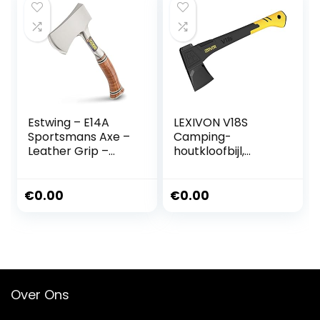
Estwing – E14A
LEXIVON V18S
Sportsmans Axe –
Camping-
Leather Grip –
houtkloofbijl,
ESTE14A
kloofbijl, 45,7 cm
(18 inch),
ergonomische
€
0.00
€
0.00
handgreep, lichte
handgreep van
glasvezel,
draagbare
beschermende
schede inclusief
Over Ons
(LX-V18S)