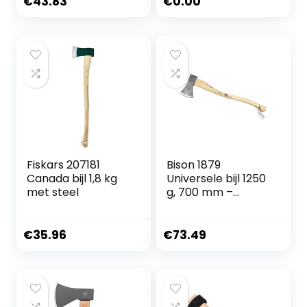
€
43.83
€
0.00
Fiskars 207181
Bison 1879
Canada bijl 1,8 kg
Universele bijl 1250
met steel
g, 700 mm –
veelzijdige bijl voor
alle bos- en
tuinwerkzaamhed
€
35.96
€
73.49
en