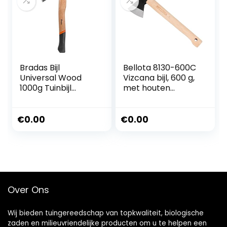
Bradas Bijl
Bellota 8130-600C
Universal Wood
Vizcana bijl, 600 g,
1000g Tuinbijl
met houten
Waldaxt KT-1100
handvat, voor
5143
houtbewerking,
reiniging en snijden
€
0.00
€
0.00
van kleine en
middelgrote
takken,
professioneel
gereedschap voor
het zagen van
Over Ons
brandhout
Wij bieden tuingereedschap van topkwaliteit, biologische
zaden en milieuvriendelijke producten om u te helpen een