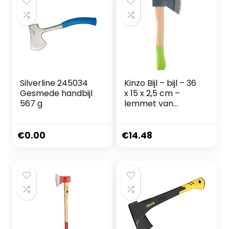
Silverline 245034
Kinzo Bijl – bijl – 36
Gesmede handbijl
x 15 x 2,5 cm –
567 g
lemmet van
roestvrij staal met
bijl – bijl voor het
splijten van hout –
€
0.00
€
14.48
bosbijl – groen