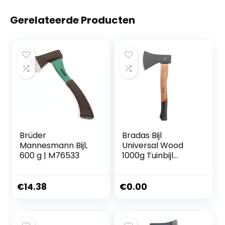
Gerelateerde Producten
Brüder
Bradas Bijl
Mannesmann Bijl,
Universal Wood
600 g | M76533
1000g Tuinbijl
Waldaxt KT-1100
5143
€
14.38
€
0.00