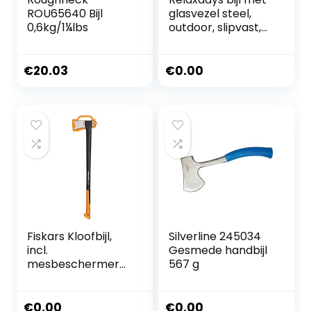
ROU65640 Bijl
glasvezel steel,
0,6kg/1¼lbs
outdoor, slipvast,
rubberen
handgreep, hak-
of kloofbijl, 85 cm
€
20.03
€
0.00
lang, groen-zwart
Fiskars Kloofbijl,
Silverline 245034
incl.
Gesmede handbijl
mesbeschermer
567 g
voor veilig
transport, lengte:
96 cm,
€
0.00
€
0.00