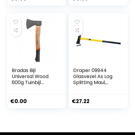
antikleeflaag,
hoogwaardig
staal/glasvezelver
sterkte kunststof,
zwart/oranje, X27–
XXL, 2,57 kg,
1015644
Bradas Bijl
Draper 09944
Universal Wood
Glasvezel As Log
600g Tuinbijl
Splitting Maul,
Waldaxt KT-
2,7kg
TEX1060 5129
€
0.00
€
27.22