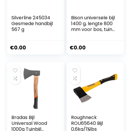
Silverline 245034
Bison universele bijl
Gesmede handbijl
1400 g, lengte 800
567 g
mm voor bos, tuin
en outdoor, 02-03-
221200
€
0.00
€
0.00
Bradas Bijl
Roughneck
Universal Wood
ROU65640 Bijl
1000g Tuinbijl
0,6kg/1¼lbs