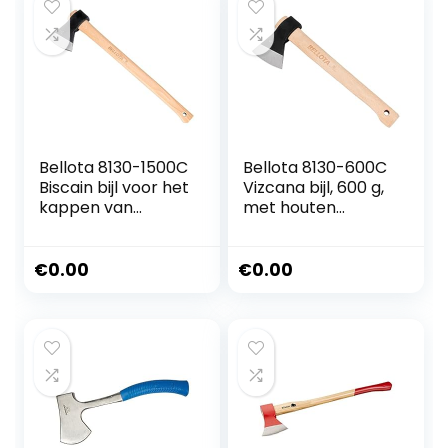
Bellota 8130-1500C
Bellota 8130-600C
Biscain bijl voor het
Vizcana bijl, 600 g,
kappen van
met houten
bomen, voor het
handvat, voor
snijden van hout,
houtbewerking,
voor het snijden
reiniging en snijden
€
0.00
€
0.00
van houtblokken,
van kleine en
hoofdgewicht 1,5
middelgrote
kg, houten
takken,
handvat
professioneel
gereedschap voor
het zagen van
brandhout