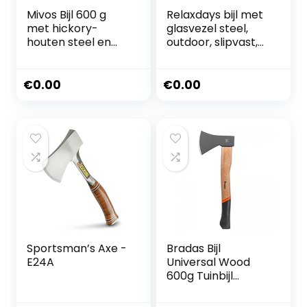
Mivos Bijl 600 g
Relaxdays bijl met
met hickory-
glasvezel steel,
houten steel en
outdoor, slipvast,
lemmet van
rubberen
koolstofstaal –
handgreep, hak-
handbijl voor tuin
of kloofbijl, 85 cm
€
0.00
€
0.00
en bos – kleine en
lang, groen-zwart
compacte
universele bijl –
kloofbijl met
gelakt houten
handvat
Sportsman’s Axe -
Bradas Bijl
E24A
Universal Wood
600g Tuinbijl
Waldaxt KT-
TEX1060 5129