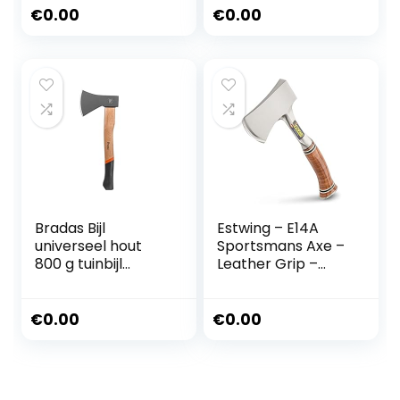
€
0.00
€
0.00
Bradas Bijl
Estwing – E14A
universeel hout
Sportsmans Axe –
800 g tuinbijl
Leather Grip –
waldaxt KT-
ESTE14A
SW1080 5136
€
0.00
€
0.00