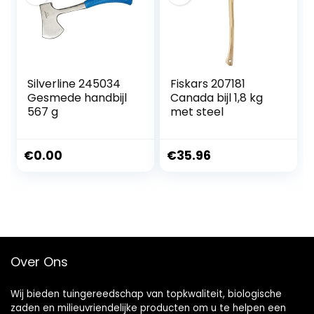
Silverline 245034
Fiskars 207181
Gesmede handbijl
Canada bijl 1,8 kg
567 g
met steel
€
0.00
€
35.96
Over Ons
Wij bieden tuingereedschap van topkwaliteit, biologische
zaden en milieuvriendelijke producten om u te helpen een