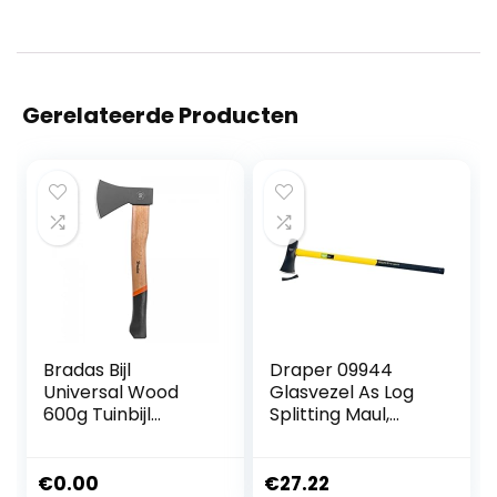
Gerelateerde Producten
Bradas Bijl
Draper 09944
Universal Wood
Glasvezel As Log
600g Tuinbijl
Splitting Maul,
Waldaxt KT-
2,7kg
TEX1060 5129
€
0.00
€
27.22