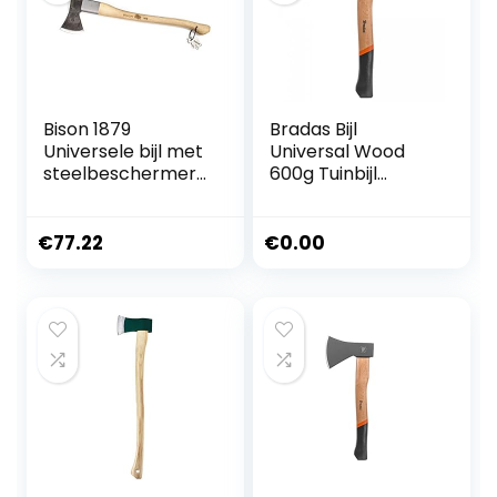
Bison 1879
Bradas Bijl
Universele bijl met
Universal Wood
steelbeschermer
600g Tuinbijl
1250 g, 700 mm –
Waldaxt KT-
veelzijdige bijl voor
TEX1060 5129
alle bos- en
€
77.22
€
0.00
tuinwerkzaamhed
en