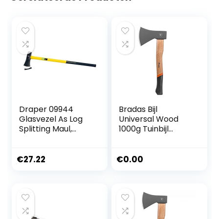
Draper 09944
Bradas Bijl
Glasvezel As Log
Universal Wood
Splitting Maul,
1000g Tuinbijl
2,7kg
Waldaxt KT-1100
5143
€
27.22
€
0.00