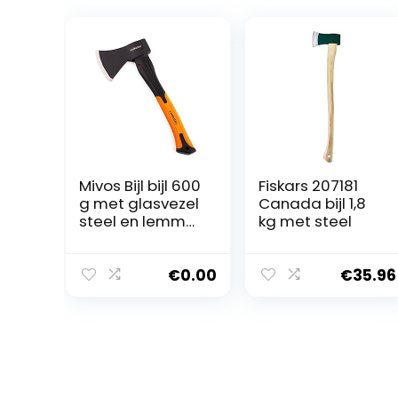
Mivos Bijl bijl 600
Fiskars 207181
g met glasvezel
Canada bijl 1,8
steel en lemmet
kg met steel
van
koolstofstaal –
handbijl voor
€
0.00
€
35.96
tuin en bos –
universele bijl
met rubberen
handgreep –
splijtbijl met
glasvezel steel