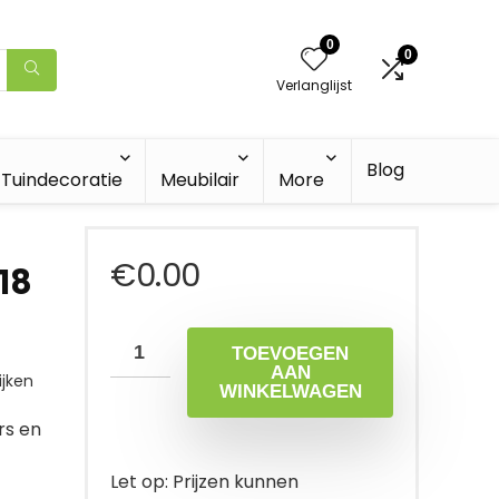
0
0
Verlanglijst
Blog
Tuindecoratie
Meubilair
More
€
0.00
18
TOEVOEGEN
AAN
jken
WINKELWAGEN
rs en
Let op: Prijzen kunnen