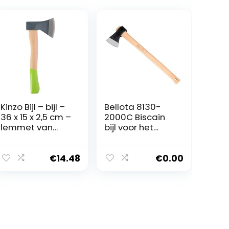
Kinzo Bijl – bijl –
Bellota 8130-
36 x 15 x 2,5 cm –
2000C Biscain
lemmet van
bijl voor het
roestvrij staal
kappen van
met bijl – bijl
bomen, voor het
voor het splijten
snijden van hout,
€
14.48
€
0.00
van hout –
voor het snijden
bosbijl – groen
van houten
stammen en het
hakken van hout,
gewicht 2 kg,
houten handvat