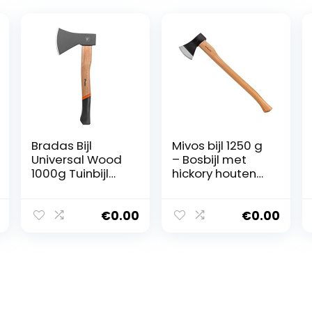
Bradas Bijl
Mivos bijl 1250 g
Universal Wood
– Bosbijl met
1000g Tuinbijl
hickory houten
Waldaxt KT-1100
steel en
5143
koolstofstaal
blad – Lengte 72
€
0.00
€
0.00
cm – Universele
bijl voor het
bewerken van
hout – Kloofbijl
met gelakte
houten steel