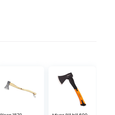
Bison 1879
Mivos Bijl bijl 600