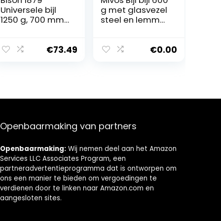
Universele bijl
g met glasvezel
1250 g, 700 mm
steel en lemmet
– veelzijdige bijl
van
voor alle bos-
koolstofstaal –
en
handbijl voor
€
73.49
€
0.00
tuinwerkzaamhe
tuin en bos –
den
universele bijl
met rubberen
handgreep –
splijtbijl met
glasvezel steel
Openbaarmaking van partners
Openbaarmaking:
Wij nemen deel aan het Amazon
Services LLC Associates Program, een
partneradvertentieprogramma dat is ontworpen om
ons een manier te bieden om vergoedingen te
verdienen door te linken naar Amazon.com en
aangesloten sites.