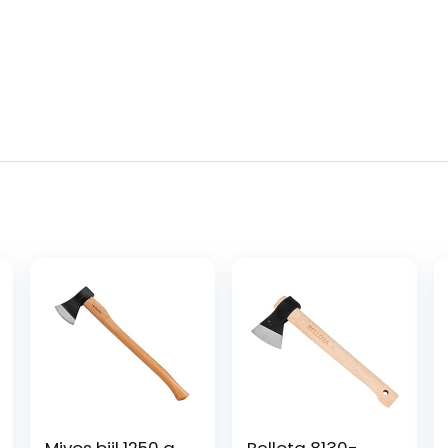
Mivos bijl 1250 g
Bellota 8130-