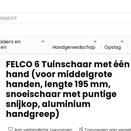
aiers en
ren
Handgereedschap
Opslag
FELCO 6 Tuinschaar met één
hand (voor middelgrote
handen, lengte 195 mm,
snoeischaar met puntige
snijkop, aluminium
handgreep)
Aan verlanglijstje toevoegen
Toevoegen aan vergeli