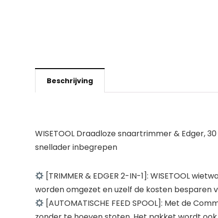
Beschrijving
WISETOOL Draadloze snaartrimmer & Edger, 30 c
snellader inbegrepen
[TRIMMER & EDGER 2-IN-1]: WISETOOL wietwac
worden omgezet en uzelf de kosten besparen va
[AUTOMATISCHE FEED SPOOL]: Met de Command
zonder te hoeven stoten. Het pakket wordt ook