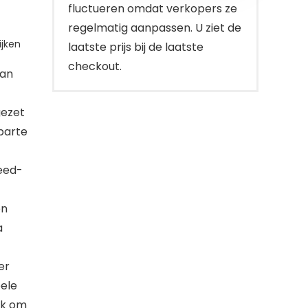
fluctueren omdat verkopers ze
regelmatig aanpassen. U ziet de
jken
laatste prijs bij de laatste
checkout.
kan
gezet
parte
eed-
en
a
er
ele
jk om