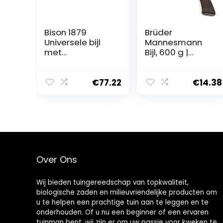
Bison 1879
Brüder
Universele bijl
Mannesmann
met
Bijl, 600 g |
steelbescherme
M76533
r 1250 g, 700 mm
– veelzijdige bijl
€
77.22
€
14.38
voor alle bos-
en
tuinwerkzaamhe
den
Over Ons
Wij bieden tuingereedschap van topkwaliteit,
biologische zaden en milieuvriendelijke producten om
u te helpen een prachtige tuin aan te leggen en te
onderhouden. Of u nu een beginner of een ervaren
tuinman bent, wij zijn er om uw passie voor kweken te