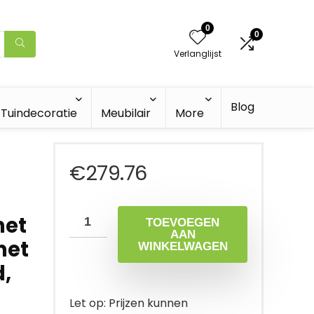
0
0
Verlanglijst
Blog
Tuindecoratie
Meubilair
More
€
279.76
met
TOEVOEGEN
AAN
met
WINKELWAGEN
d,
Let op: Prijzen kunnen