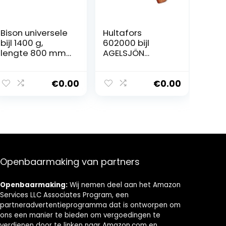
Bison universele
Hultafors
bijl 1400 g,
602000 bijl
lengte 800 mm
AGELSJÖN
voor bos, tuin en
jacht-/outdoor
outdoor, 02-03-
mes, grijs
221200
€
0.00
€
0.00
Openbaarmaking van partners
Openbaarmaking:
Wij nemen deel aan het Amazon
Services LLC Associates Program, een
partneradvertentieprogramma dat is ontworpen om
ons een manier te bieden om vergoedingen te
verdienen door te linken naar Amazon.com en