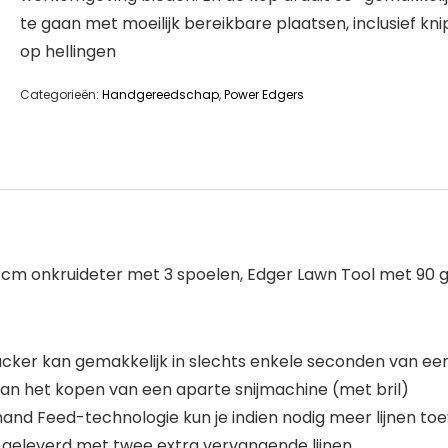
te gaan met moeilijk bereikbare plaatsen, inclusief kn
op hellingen
Categorieën:
Handgereedschap
,
Power Edgers
m onkruideter met 3 spoelen, Edger Lawn Tool met 90 gr
ker kan gemakkelijk in slechts enkele seconden van e
n het kopen van een aparte snijmachine (met bril)
 Feed-technologie kun je indien nodig meer lijnen to
 geleverd met twee extra vervangende lijnen