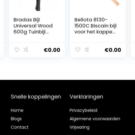
Bradas Bijl
Bellota 8130-
Universal Wood
1500C Biscain bijl
600g Tuinbijl
voor het kappen
Waldaxt KT-
van bomen, voor
TEX1060 5129
het snijden van
hout, voor het
€
0.00
€
0.00
snijden van
houtblokken,
hoofdgewicht
1,5 kg, houten
handvat
Snelle koppelingen
Verklaringen
Home
Privacybeleid
Blog
s
Algemene voorwaarden
Contact
Vrijwaring