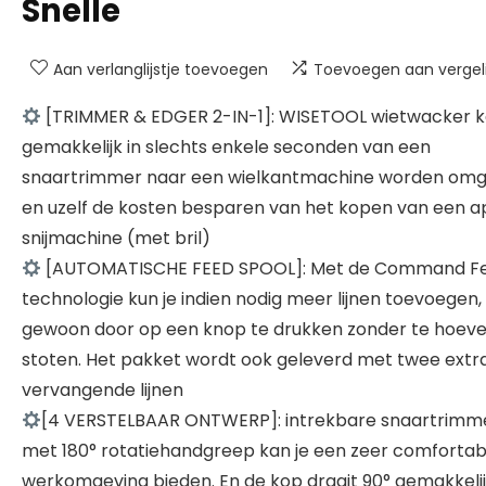
Snelle
Aan verlanglijstje toevoegen
Toevoegen aan vergeli
[TRIMMER & EDGER 2-IN-1]: WISETOOL wietwacker 
gemakkelijk in slechts enkele seconden van een
snaartrimmer naar een wielkantmachine worden om
en uzelf de kosten besparen van het kopen van een a
snijmachine (met bril)
[AUTOMATISCHE FEED SPOOL]: Met de Command F
technologie kun je indien nodig meer lijnen toevoegen,
gewoon door op een knop te drukken zonder te hoev
stoten. Het pakket wordt ook geleverd met twee extr
vervangende lijnen
[4 VERSTELBAAR ONTWERP]: intrekbare snaartrimm
met 180° rotatiehandgreep kan je een zeer comfortab
werkomgeving bieden. En de kop draait 90° gemakkeli