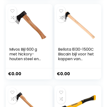
handgreep van
glasvezel,
draagbare
beschermende
schede inclusief
(LX-V18S)
Mivos Bijl 600 g
Bellota 8130-1500C
met hickory-
Biscain bijl voor het
houten steel en
kappen van
lemmet van
bomen, voor het
koolstofstaal –
snijden van hout,
handbijl voor tuin
voor het snijden
€
0.00
€
0.00
en bos – kleine en
van houtblokken,
compacte
hoofdgewicht 1,5
universele bijl –
kg, houten
kloofbijl met
handvat
gelakt houten
handvat