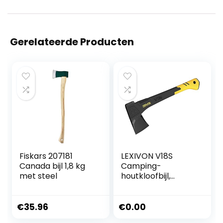
Gerelateerde Producten
Fiskars 207181
LEXIVON V18S
Canada bijl 1,8 kg
Camping-
met steel
houtkloofbijl,
kloofbijl, 45,7 cm
(18 inch),
ergonomische
€
35.96
€
0.00
handgreep, lichte