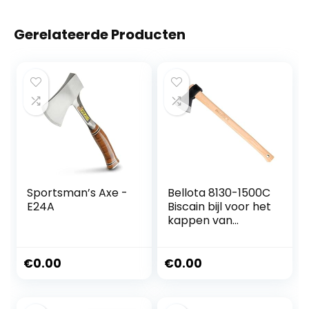
Gerelateerde Producten
Sportsman’s Axe -
Bellota 8130-1500C
E24A
Biscain bijl voor het
kappen van
bomen, voor het
snijden van hout,
voor het snijden
€
0.00
€
0.00
van houtblokken,
hoofdgewicht 1,5
kg, houten