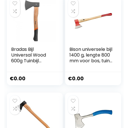
handvat
Bradas Bijl
Bison universele bijl
Universal Wood
1400 g, lengte 800
600g Tuinbijl
mm voor bos, tuin
Waldaxt KT-
en outdoor, 02-03-
TEX1060 5129
221200
€
0.00
€
0.00