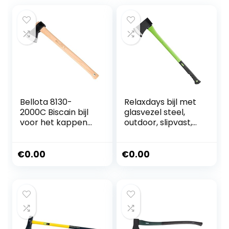
Bellota 8130-
Relaxdays bijl met
2000C Biscain bijl
glasvezel steel,
voor het kappen
outdoor, slipvast,
van bomen, voor
rubberen
het snijden van
handgreep, hak-
hout, voor het
of kloofbijl, 85 cm
€
0.00
€
0.00
snijden van houten
lang, groen-zwart
stammen en het
hakken van hout,
gewicht 2 kg,
houten handvat