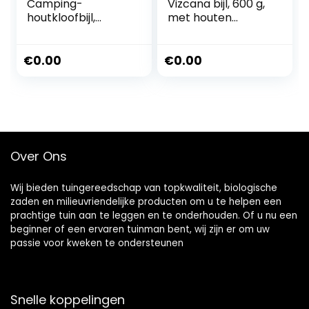
Camping-
Vizcana bijl, 600 g,
houtkloofbijl,
met houten
kloofbijl, 45,7 cm
handvat, voor
(18 inch),
houtbewerking,
ergonomische
reiniging en snijden
€
0.00
€
0.00
handgreep, lichte
van kleine en
handgreep van
middelgrote
glasvezel,
takken,
draagbare
professioneel
beschermende
gereedschap voor
schede inclusief
het zagen van
Over Ons
(LX-V18S)
brandhout
Wij bieden tuingereedschap van topkwaliteit, biologische
zaden en milieuvriendelijke producten om u te helpen een
prachtige tuin aan te leggen en te onderhouden. Of u nu een
beginner of een ervaren tuinman bent, wij zijn er om uw
passie voor kweken te ondersteunen
Snelle koppelingen