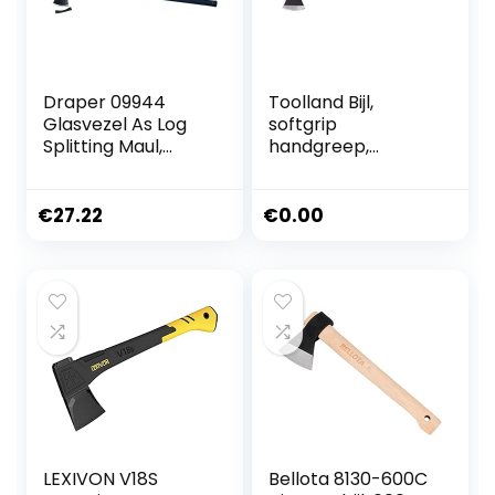
Draper 09944
Toolland Bijl,
Glasvezel As Log
softgrip
Splitting Maul,
handgreep,
2,7kg
kopgewicht 2 kg,
87 cm
€
27.22
€
0.00
LEXIVON V18S
Bellota 8130-600C