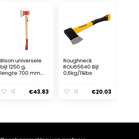
Bison universele
Roughneck
bijl 1250 g,
ROU65640 Bijl
lengte 700 mm
0,6kg/1¼lbs
voor bos, tuin en
outdoor, 02-02-
221200
€
43.83
€
20.03