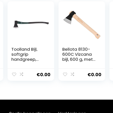
Toolland Bijl,
Bellota 8130-
softgrip
600C Vizcana
handgreep,
bijl, 600 g, met
kopgewicht 2 kg,
houten handvat,
87 cm
voor
houtbewerking,
€
0.00
€
0.00
reiniging en
snijden van
kleine en
middelgrote
takken,
professioneel
gereedschap