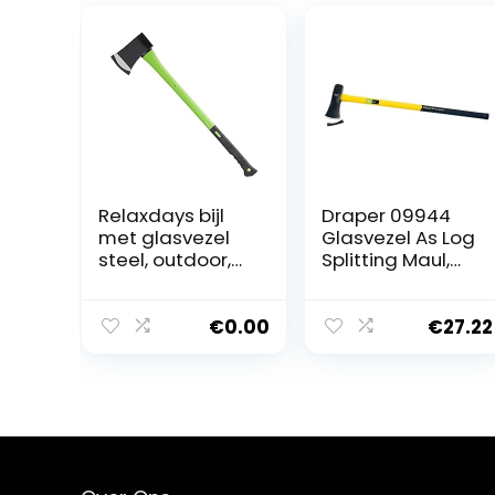
Relaxdays bijl
Draper 09944
met glasvezel
Glasvezel As Log
steel, outdoor,
Splitting Maul,
slipvast,
2,7kg
rubberen
handgreep,
€
0.00
€
27.22
hak- of kloofbijl,
85 cm lang,
groen-zwart