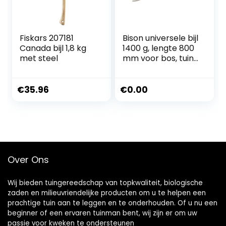
Fiskars 207181
Bison universele bijl
Canada bijl 1,8 kg
1400 g, lengte 800
met steel
mm voor bos, tuin
en outdoor, 02-03-
221200
€
35.96
€
0.00
Over Ons
Wij bieden tuingereedschap van topkwaliteit, biologische
zaden en milieuvriendelijke producten om u te helpen een
prachtige tuin aan te leggen en te onderhouden. Of u nu een
beginner of een ervaren tuinman bent, wij zijn er om uw
passie voor kweken te ondersteunen