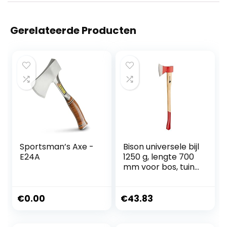
Gerelateerde Producten
Sportsman’s Axe -
Bison universele bijl
E24A
1250 g, lengte 700
mm voor bos, tuin
en outdoor, 02-02-
221200
€
0.00
€
43.83