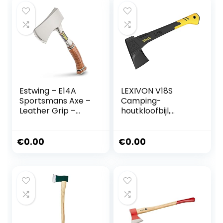
Estwing – E14A
LEXIVON V18S
Sportsmans Axe –
Camping-
Leather Grip –
houtkloofbijl,
ESTE14A
kloofbijl, 45,7 cm
(18 inch),
ergonomische
€
0.00
€
0.00
handgreep, lichte
handgreep van
glasvezel,
draagbare
beschermende
schede inclusief
(LX-V18S)