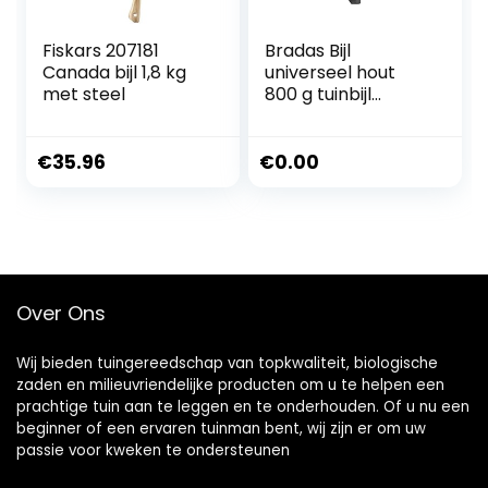
Fiskars 207181
Bradas Bijl
Canada bijl 1,8 kg
universeel hout
met steel
800 g tuinbijl
waldaxt KT-
SW1080 5136
€
35.96
€
0.00
Over Ons
Wij bieden tuingereedschap van topkwaliteit, biologische
zaden en milieuvriendelijke producten om u te helpen een
prachtige tuin aan te leggen en te onderhouden. Of u nu een
beginner of een ervaren tuinman bent, wij zijn er om uw
passie voor kweken te ondersteunen