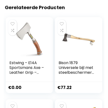
Gerelateerde Producten
Estwing – E14A
Bison 1879
Sportsmans Axe –
Universele bijl met
Leather Grip –
steelbeschermer
ESTE14A
1250 g, 700 mm –
veelzijdige bijl voor
alle bos- en
€
0.00
€
77.22
tuinwerkzaamhed
en