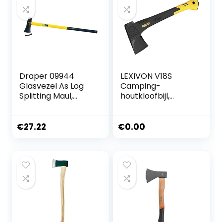
Draper 09944
LEXIVON V18S
Glasvezel As Log
Camping-
Splitting Maul,
houtkloofbijl,
2,7kg
kloofbijl, 45,7 cm
(18 inch),
ergonomische
€
27.22
€
0.00
handgreep, lichte
handgreep van
glasvezel,
draagbare
beschermende
schede inclusief
(LX-V18S)